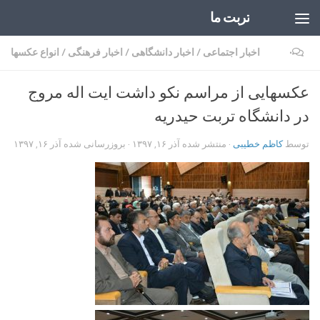
تربت ما
Skip to content
۰
اخبار اجتماعی
/
اخبار دانشگاهی
/
اخبار فرهنگی
/
انواع عکسها
عکسهایی از مراسم نکو داشت ایت اله مروج
در دانشگاه تربت حیدریه
توسط
کاظم خطیبی
· منتشر شده
آذر ۱۶, ۱۳۹۷
· بروزرسانی شده
آذر ۱۶, ۱۳۹۷