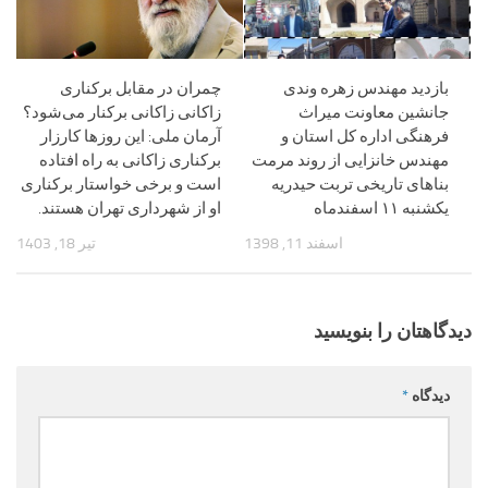
بازدید مهندس زهره وندی
چمران در مقابل برکناری
جانشین معاونت میراث
زاکانی زاکانی برکنار می‌شود؟
فرهنگی اداره کل استان و
آرمان ملی: این روزها کارزار
مهندس خانزایی از روند مرمت
برکناری زاکانی به راه افتاده
بناهای تاریخی تربت حیدریه
است و برخی خواستار برکناری
یکشنبه ۱۱ اسفندماه
او از شهرداری تهران هستند.
اسفند 11, 1398
تیر 18, 1403
دیدگاهتان را بنویسید
دیدگاه
*