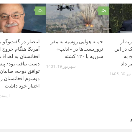
۰
۰
یه از
حمله هوایی روسیه به مقر
انتصار در گفت‌وگو با ا
 در این
تروریست‌ها در «ادلب»
آمریکا هنگام خروج ا
 به
سوریه با ۱۲۰ کشته
افغانستان به اهداف
ر داد
دست نیافته بود/ پی
شهریور 19, 1401
توافق دوحه، طالبان
تیر 30, 1405
دوسوم افغانستان را
اختیار خود داشت
اسفند 13, 401