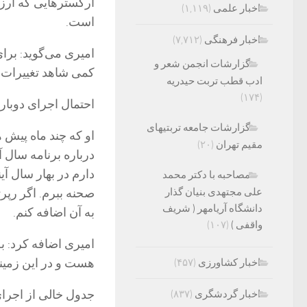
ارکسترهایی که ارز
اخبار علمی
(۱,۱۱۹)
است.
اخبار فرهنگی
(۷,۷۱۲)
امیری می‌گوید: برای
گزارشات انجمن شعر و
کمی شاهد تغییرات 
ادب قطب تربت حیدریه
(۱۷۴)
احتمال اجرای دوباره
گزارشات جامعه تربتیهای
او که چند ماه پیش 
مقیم تهران
(۲۰)
درباره برنامه سال آ
دارم در بهار سال آ
مصاحبه با دکتر محمد
علی مجتهدی بنیان گذار
صحنه ببرم. اگر رپرت
دانشگاه آریامهر ( شریف
به آن اضافه کنم.
واقفی )
(۱۰۷)
امیری اضافه کرد: به
هست و در این زمین
اخبار کشاورزی
(۴۵۷)
جدول خالی از اجرای
اخبار گردشگری
(۸۳۷)