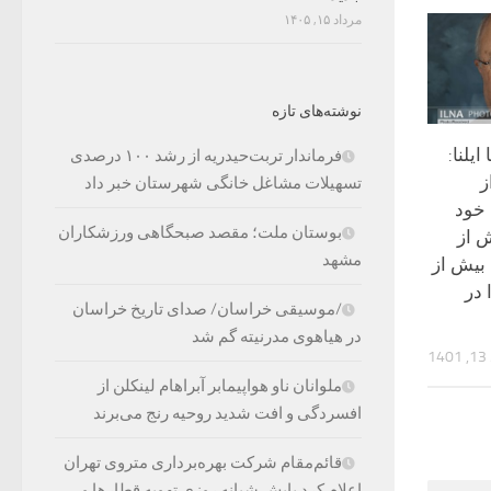
مرداد ۱۵, ۱۴۰۵
نوشته‌های تازه
یلنا:
فرماندار تربت‌حیدریه از رشد ۱۰۰ درصدی
ز
تسهیلات مشاغل خانگی شهرستان خبر داد
 خود
بوستان ملت؛ مقصد صبحگاهی ورزشکاران
ش از
مشهد
 بیش از
 در
/موسیقی خراسان/ صدای تاریخ خراسان
در هیاهوی مدرنیته گم شد
1
ملوانان ناو هواپیمابر آبراهام لینکلن از
افسردگی و افت شدید روحیه رنج می‌برند
قائم‌مقام شرکت بهره‌برداری متروی تهران
اعلام کرد پایش شبانه روزی تهویه قطارها و