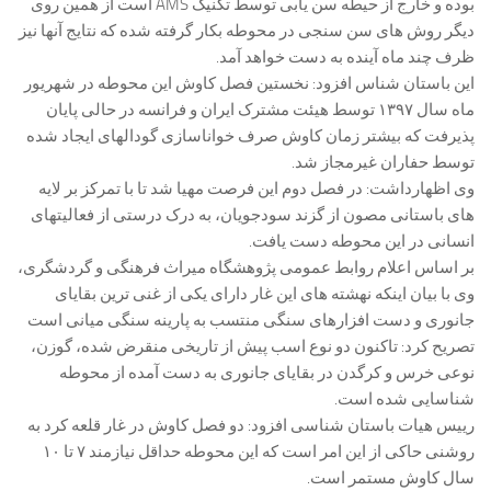
بوده و خارج از حیطه سن یابی توسط تکنیک AMS است از همین روی
دیگر روش های سن سنجی در محوطه بکار گرفته شده که نتایج آنها نیز
ظرف چند ماه آینده به دست خواهد آمد.
این باستان شناس افزود: نخستین فصل کاوش این محوطه در شهریور
ماه سال ۱۳۹۷ توسط هیئت مشترک ایران و فرانسه در حالی پایان
پذیرفت که بیشتر زمان کاوش صرف خواناسازی گودالهای ایجاد شده
توسط حفاران غیرمجاز شد.
وی اظهارداشت: در فصل دوم این فرصت مهیا شد تا با تمرکز بر لایه
های باستانی مصون از گزند سودجویان، به درک درستی از فعالیتهای
انسانی در این محوطه دست یافت.
بر اساس اعلام روابط عمومی پژوهشگاه میراث فرهنگی و گردشگری،
وی با بیان اینکه نهشته های این غار دارای یکی از غنی ترین بقایای
جانوری و دست افزارهای سنگی منتسب به پارینه سنگی میانی است
تصریح کرد: تاکنون دو نوع اسب پیش از تاریخی منقرض شده، گوزن،
نوعی خرس و کرگدن در بقایای جانوری به دست آمده از محوطه
شناسایی شده است.
رییس هیات باستان شناسی افزود: دو فصل کاوش در غار قلعه کرد به
روشنی حاکی از این امر است که این محوطه حداقل نیازمند ۷ تا ۱۰
سال کاوش مستمر است.