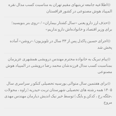
اطلاعیه جامعه تربتیهای مقیم تهران به مناسبت کسب مدال نقره
المپیاد هوش مصنوعی در کشور قزاقستان
حذف ارز دارو یعنی «سال کشتار بیماران» / «روی بنر بنویسید؛
برای وزیر اقتصاد و خانواده‌اش دارو نداریم»
اجرای حسین پاکدل پس از ۳۳ سال در تلویزیون/ «روشن» آماده
پخش شد
پیام تبریک به خانواده محترم مهندس درویشی همشهری عزیزمان
بمناسبت کسب مدال فرزندشان محمد رضا درویشی در المپیاد هوش
مصنوعی
برای هفتمین سال متوالی بورسیه تحصیلی کنکو ر سراسری سال
۱۴۰۵ همه رشته های تحصیلی شهرستان تربت حیدریه ( زاوه ، محولات
،جلگه رخ ، کدکن و بایگ ) توسط خیر نیک اندیش دیارمان مهندس مهدی
مروج