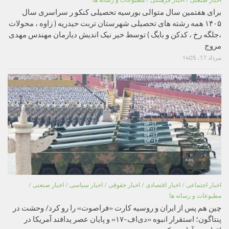
اخبار صنعتی
/
اخبار فرهنگی
/
مطبوعات و رسانه ها
برای هفتمین سال متوالی بورسیه تحصیلی کنکو ر سراسری سال
۱۴۰۵ همه رشته های تحصیلی شهرستان تربت حیدریه ( زاوه ، محولات
،جلگه رخ ، کدکن و بایگ ) توسط خیر نیک اندیش دیارمان مهندس مهدی
مروج
مرداد 17, 1405
اخبار اجتماعی
/
اخبار اقتصادی
/
اخبار حقوقی
/
اخبار سیاسی
/
اخبار صنعتی
/
مطبوعات و رسانه ها
چین هم پس از ایران و روسیه کارت «فراصوت» را رو کرد/ وحشت در
پنتاگون؛ استقرار انبوه «دی‌اف‑۱۷» و پایان عصر پدافند آمریکا در