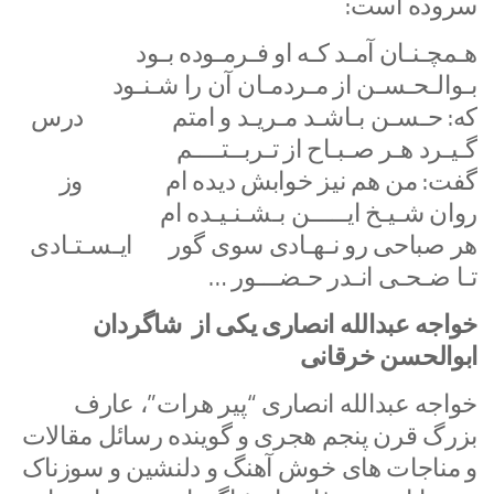
سروده است:
هـمچـنـان آمـد کـه او فـرمـوده بـود
بـوالـحـسـن از مـردمـان آن را شـنـود
که: حـسـن بـاشـد مـریـد و امتم درس
گـیـرد هـر صـبـاح از تـربــتــــم
گفت: من هم نیز خوابش دیده ام وز
روان شـیـخ ایـــــن بـشـنـیـده ام
هر صباحی رو نـهـادی سوی گور ایـسـتـادی
تـا ضـحـی انـدر حـضـــور …
خواجه عبدالله انصاری یکی از شاگردان
ابوالحسن خرقانی
خواجه عبدالله انصاری “پیر هرات”، عارف
بزرگ قرن پنجم هجری و گوینده رسائل مقالات
و مناجات های خوش آهنگ و دلنشین و سوزناک