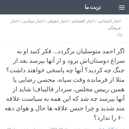
تربت ما
Skip to content
اخبار اجتماعی
/
اخبار اقتصادی
/
اخبار حقوقی
/
اخبار سیاسی
/
اخبار
فرهنگی
۰
اگر احمد متوسلیان برگردد… فکر کنید او به
سراغ دوستان‌اش برود و از آنها بپرسد بعد از
جنگ چه کردید؟ آنها چه پاسخی خواهند داشت؟
مثلا از فرمانده وقت سپاه، محسن رضایی یا
همین رییس مجلس، سردار قالیباف! شاید از
آنها بپرسد چه شد که این همه به سیاست علاقه
مند شدید و چرا جنس علاقه ها حال و هوای دهه
۶۰ را ندارد؟
توسط
کاظم خطیبی
· منتشر شده
مرداد ۲۹, ۱۳۹۹
· بروزرسانی شده
مرداد ۲۹,