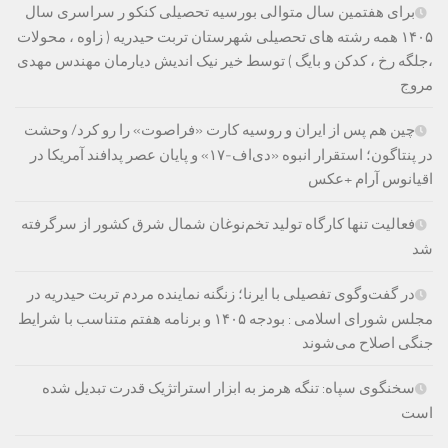
برای هفتمین سال متوالی بورسیه تحصیلی کنکو ر سراسری سال
۱۴۰۵ همه رشته های تحصیلی شهرستان تربت حیدریه ( زاوه ، محولات
،جلگه رخ ، کدکن و بایگ ) توسط خیر نیک اندیش دیارمان مهندس مهدی
مروج
چین هم پس از ایران و روسیه کارت «فراصوت» را رو کرد/ وحشت
در پنتاگون؛ استقرار انبوه «دی‌اف‑۱۷» و پایان عصر پدافند آمریکا در
اقیانوس آرام +عکس
فعالیت تنها کارگاه تولید تخم‌نوغان شمال شرق کشور از سرگرفته
شد
در گفت‌وگوی تفصیلی با ایرنا؛ زنگنه نماینده مردم تربت حیدریه در
مجلس شورای اسلامی : بودجه ۱۴۰۵ و برنامه هفتم متناسب با شرایط
جنگی اصلاح می‌شوند
سخنگوی سپاه: تنگه هرمز به ابزار استراتژیک قدرت تبدیل شده
است