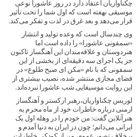
چکناواریان اعتقاد دارد در روز عاشورا نوعی
موسیقی نهفته است که اول شما را تحت تأثیر
قرار می‌دهد و بعد غرق در لذت و تفکر می‌کند.‌
وی چندسال است که ‏وعده تولید و انتشار
«سمفونی عاشورا» را داده است اما
هنردوستان و ‏علاقه‌مندان این آهنگساز تاکنون
جز یک اجرای سه دقیقه‌ای از بخشی از این
سمفونی که با نام «مکن ‌ای صبح طلوع» در
فضای ‏مجازی منتشر شده، نصیب بیشتری از
این روایت موسیقایی شب عاشورا نبرده‌اند.
لوریس چکناواریان،رهبر ارکستر و آهنگساز
ارمنی درباره خاطرات خود از ماه محرم به
هنرآنلاین گفت: من خودم را در وهله اول یک
ایرانی می‌دانم؛ چون در ایران به دنیا آمدم و
برخلاف تصور عموم، من از کودکی خاطرات