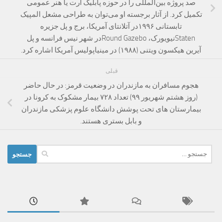
صد پروژه بین‌المللی را در حوزه پابلیک آرت یا هنر عمومی
تکمیل کرد. از آثار برجسته او می‌توان به طراحی مشعل المپیک
تابستانی ۱۹۹۶در آتلانتای آمریکا، برج و پل جزیره
Statenنیویورک، Round Gazeboدر شهر نیس فرانسه و پل
آیرین هیکسون ویتنی (۱۹۸۸) در مینیاپولیس آمریکا اشاره کرد.‌
قبلی
هجوم مسافران به مازندران در وضعیت قرمز: در حال حاضر
(روز هشتم شهریور ۹۹) تعداد ۷۲۸ بیمار مشکوک به کرونا در
بیمارستان های تحت پوشش دانشگاه علوم پزشکی مازندران
و بابل بستری هستند.
جستجو
برای: