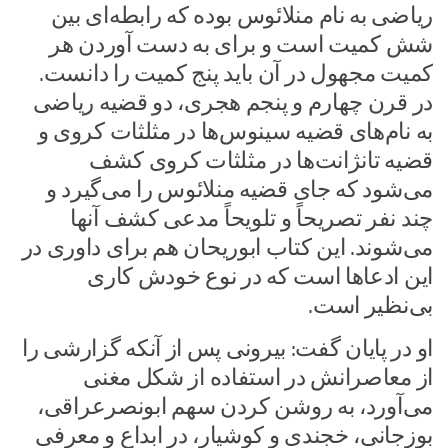
ریاضی به نام منلائوس بوده که رابطه‌ای بین
شش کمیت است و برای به دست آوردن هر
کمیت مجهول در آن باید پنج کمیت را دانست.
در قرن چهارم و پنجم هجری، دو قضیه‌ ریاضی
به نام‌های قضیه‌ سینوس‌ها در مثلثات کروی و
قضیه‌ تانژانت‌ها در مثلثات کروی کشف
می‌شود که جای قضیه‌ منلائوس را می‌گیرد و
چند نفر تصریحاً و تلویحاً مدعی کشف آنها
می‌شوند. این کتاب ابوریحان هم برای داوری در
این ادعاها است که در نوع خودش کاری
بی‌نظیر است.‌
او در پایان گفت: بیرونی پس از آنکه گزارشی را
از معاصرانش در استفاده از شکل مغنی
می‌آورد، به روشن کردن سهم ابونصرعراقی،
بوزجانی، خجندی و کوشیار، در ابداع و معرفی