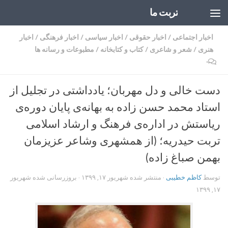
تربت ما
Skip to content
اخبار اجتماعی
/
اخبار حقوقی
/
اخبار سیاسی
/
اخبار فرهنگی
/
اخبار
هنری
/
شعر و شاعری
/
کتاب و کتابخانه
/
مطبوعات و رسانه ها
۰
دست خالی و دل مهربان؛ یادداشتی در تجلیل از
استاد محمد حسن زاده به بهانه‌ی پایان دوره‌ی
ریاستش در اداره‌ی فرهنگ و ارشاد اسلامی
تربت حیدریه؛ (از همشهری وشاعر عزیزمان
بهمن صباغ زاده)
توسط
کاظم خطیبی
· منتشر شده
شهریور ۱۷, ۱۳۹۹
· بروزرسانی شده
شهریور
۱۷, ۱۳۹۹