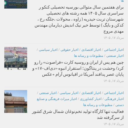
ها
برای هفتمین سال متوالی بورسیه تحصیلی کنکو ر
سراسری سال ۱۴۰۵ همه رشته های تحصیلی
شهرستان تربت حیدریه ( زاوه ، محولات ،جلگه رخ ،
کدکن و بایگ ) توسط خیر نیک اندیش دیارمان مهندس
مهدی مروج
مرداد ۱۷, ۱۴۰۵
اخبار اجتماعی
/
اخبار اقتصادی
/
اخبار حقوقی
/
اخبار سیاسی
/
اخبار صنعتی
/
مطبوعات و رسانه ها
چین هم پس از ایران و روسیه کارت «فراصوت» را رو
کرد/ وحشت در پنتاگون؛ استقرار انبوه «دی‌اف‑۱۷» و
پایان عصر پدافند آمریکا در اقیانوس آرام +عکس
مرداد ۱۷, ۱۴۰۵
اخبار اجتماعی
/
اخبار اقتصادی
/
اخبار سیاسی
/
اخبار صنعتی
/
اخبار فرهنگی
/
اخبار کشاورزی
/
اخبار میراث فرهنگی و صنایع
دستی
/
مطبوعات و رسانه ها
فعالیت تنها کارگاه تولید تخم‌نوغان شمال شرق کشور
از سرگرفته شد
مرداد ۱۷, ۱۴۰۵