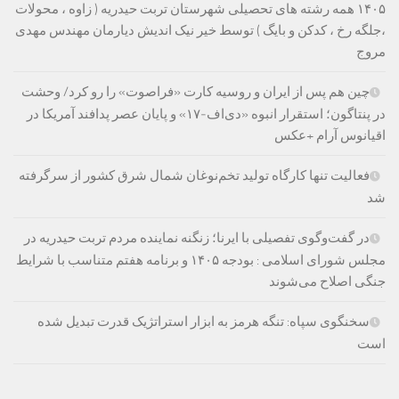
۱۴۰۵ همه رشته های تحصیلی شهرستان تربت حیدریه ( زاوه ، محولات
،جلگه رخ ، کدکن و بایگ ) توسط خیر نیک اندیش دیارمان مهندس مهدی
مروج
چین هم پس از ایران و روسیه کارت «فراصوت» را رو کرد/ وحشت
در پنتاگون؛ استقرار انبوه «دی‌اف‑۱۷» و پایان عصر پدافند آمریکا در
اقیانوس آرام +عکس
فعالیت تنها کارگاه تولید تخم‌نوغان شمال شرق کشور از سرگرفته
شد
در گفت‌وگوی تفصیلی با ایرنا؛ زنگنه نماینده مردم تربت حیدریه در
مجلس شورای اسلامی : بودجه ۱۴۰۵ و برنامه هفتم متناسب با شرایط
جنگی اصلاح می‌شوند
سخنگوی سپاه: تنگه هرمز به ابزار استراتژیک قدرت تبدیل شده
است