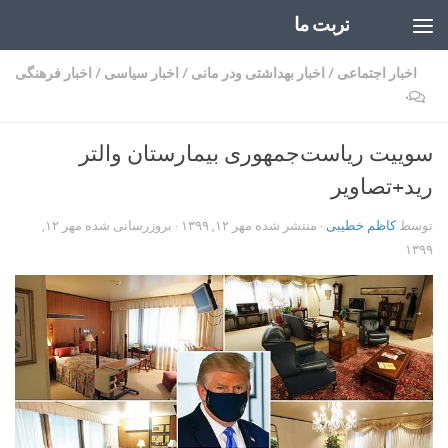
تربت ما
Skip to content
اخبار اجتماعی
/
اخبار بهداشتی ودر مانی
/
اخبار سیاسی
/
اخبار فرهنگی
۰
سوییت ریاست‌جمهوری بیمارستان والتر
رید+تصاویر
توسط
کاظم خطیبی
· منتشر شده
مهر ۱۲, ۱۳۹۹
· بروزرسانی شده
مهر ۱۲,
۱۳۹۹