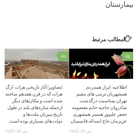
بیمارستان
مطالب مرتبط
۰
۰
اطلاعیه :ابراز همدردی
(تصاویر) آثار تاریخی هرات :ارگ
همشهریان تربتی های مقیم
هرات که در قرن هفدهم ساخته
تهران بمناسبت درگذشت
شده است و مکان‌های دیگر
شادروان حاجیه خانم معصومه
ازجمله مناره‌های بلند در طول
جعفر علیپور همسر همشهری
تاریخ میزبان ملت‌ها و
عزیزمان حاج اسداله قاسمیان
دولت‌های بسیاری بوده است.
تیر 30, 1402
دی 30, 1400