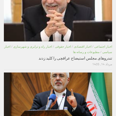
اخبار اجتماعی
/
اخبار اقتصادی
/
اخبار حقوقی
/
اخبار راه و ترابری و شهرسازی
/
اخبار
سیاسی
/
مطبوعات و رسانه ها
تندروهای مجلس استیضاح عراقچی را کلید زدند
مرداد 14, 1405