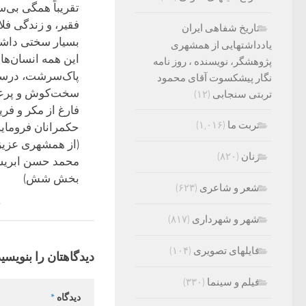
تقریباً همگی بی‌س
فقیر، و زندگی فلا
تاریخ شفاهی ایران
بسیار سختی داشته‌
یادداشتهایی از همشهری
این همه انسان‌ها
پژوهشگر، نویسنده ، روز نامه
پاک‌سرشت، درست
نگار پیشکسوت آقای محمود
سخت‌کوش و پرع
تربتی سنجابی
(۱۲)
فارغ از مکر و فر
تربت ما
(۱,۰۱۶)
حکمرانان فرومایه،
(از همشهری عزیز
زنان
(۸۲۰)
محمد حسن ابری
بخش شش)
شعر و شاعری
(۶۲۳)
م
شهر و شهرداری
(۸۱۷)
فایلهای تصویری
(۱۰۴)
دیدگاهتان را بنویسید
فیلم و سینما
(۳۳۰)
دیدگاه
*