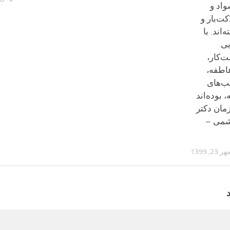
واد و
کت‌بار و
اند. با
یی
‌کار،
اطفه،
یب‌های
 بوده‌اند
مان دکتر
شمی –
هر 23, 1399