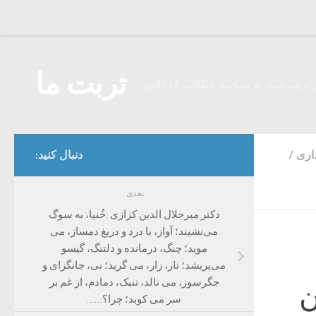
Skip to content
تربت ما
 تربت حیدریه میباشد مطالب گوناگون
اری
/
دنبال کنید:
بعدی
دکتر میرجلال الدین کزازی :خُنیا، به سوگ
می‌نشیند؛ آواز، با درد و دریغ دمساز، می
موید؛ چنگ، درمانده و دلتنگ، گیسو
می‌پریشد؛ تار، زار، می گرید؛ نی، جانگزای و
جگرسوز، می نالد، تنبک، دمادم، از غم بر
ن
سر می کوبد؛ چرا؟……