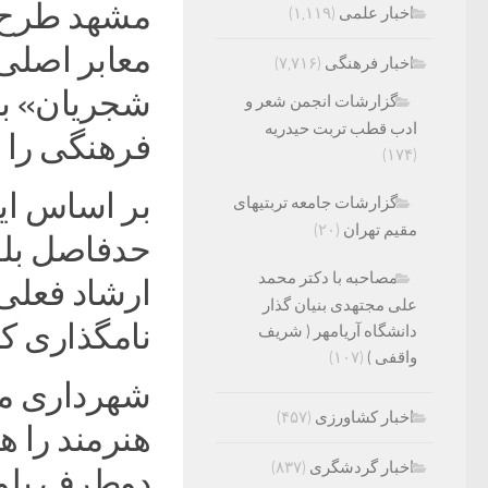
مشهد طرح دو
اخبار علمی
(۱,۱۱۹)
معابر اصلی
اخبار فرهنگی
(۷,۷۱۶)
شجریان» به
گزارشات انجمن شعر و
ادب قطب تربت حیدریه
فرهنگی را ت
(۱۷۴)
بر اساس ا
گزارشات جامعه تربتیهای
مقیم تهران
(۲۰)
حدفاصل بلوا
مصاحبه با دکتر محمد
ارشاد فعلی
علی مجتهدی بنیان گذار
نامگذاری کند.
دانشگاه آریامهر ( شریف
واقفی )
(۱۰۷)
شهرداری م
اخبار کشاورزی
(۴۵۷)
هنرمند را 
اخبار گردشگری
(۸۳۷)
دوطرف بلوار