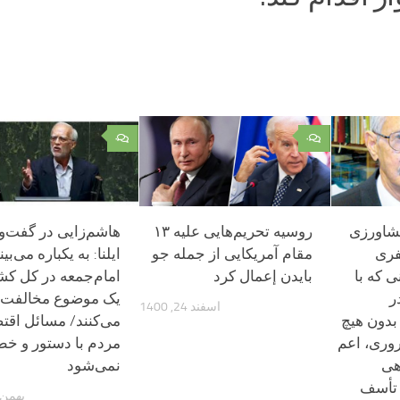
۰
۰
شاورزی
روسیه تحریم‌هایی علیه ۱۳
هاشم‌زایی در گفت‌و‌گ
فری
مقام آمریکایی از جمله جو
ی که با
بایدن إعمال کرد
اما‌م‌جمعه در کل کشو
ر
یک موضوع مخالفت
اسفند 24, 1400
بدون هیچ
می‌کنند/ مسائل اقت
وری، اعم
مردم با دستور و خط
هی
نمی‌شود
ا تأسف
بهمن 25, 398