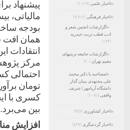
پیشنهاد بر
اخبار علمی
(۱,۱۱۹)
مالیاتی، بی
اخبار فرهنگی
(۷,۷۱۶)
بودجه ساخت
گزارشات انجمن شعر و
ادب قطب تربت حیدریه
همان افت س
(۱۷۴)
انتقادات ای
گزارشات جامعه تربتیهای
مرکز پژوهش
مقیم تهران
(۲۰)
مصاحبه با دکتر محمد
علی مجتهدی بنیان گذار
تومان برآو
دانشگاه آریامهر ( شریف
کسری با ایج
واقفی )
(۱۰۷)
بین می‌برد.
اخبار کشاورزی
(۴۵۷)
افزایش مناب
اخبار گردشگری
(۸۳۷)