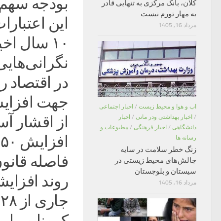
بودجه سهم 
کلان، بانک مرکزی به تنهایی قادر
به مهار تورم نیست
مرداد 16, 1405
۱۰ سال اخ
نگرانی‌های
در اقتصاد ر
جهت افزایش
اب و هوا و محیط زیست
/
اخبار اجتماعی
از اقشار آس
/
اخبار بهداشتی ودر مانی
/
اخبار
دانشگاهی
/
اخبار فرهنگی
/
مطبوعات و
ا
رسانه ها
زنگ خطر سلامت در سایه
چالش‌های محیط زیستی در
سیستان و بلوچستان
روند افزایش
مرداد 16, 1405
کرونا و پیا