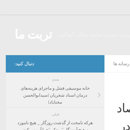
Skip to content
تربت ما
 تربت حیدریه میباشد مطالب گوناگون
سانه ها
دنبال کنید:
بعدی
خانه موسیقی فشل و ماجرای هزینه‌های
درمان استاد شجریان (سیدابوالحسن
مختاباد)
اد
قبلی
ی در
هرکه نامخت از ‌‌گذشت روزگار _ هیچ ناموزد
ز هیچ آموزگار “رودکی”چرا آب و برکت