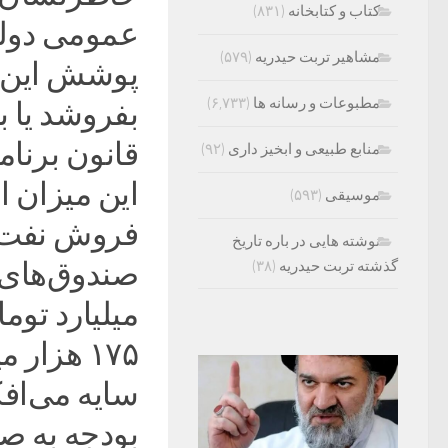
کتاب و کتابخانه
(۸۳۱)
عمومی دولت
مشاهیر تربت حیدریه
(۵۷۹)
پوشش این م
مطبوعات و رسانه ها
(۶,۷۳۳)
بفروشد یا 
قانون برنا
منابع طبیعی و ابخیز داری
(۹۲)
این میزان 
موسیقی
(۵۹۳)
فروش نفت ا
نوشته هایی در باره تاریخ
گذشته تربت حیدریه
(۳۸)
میلیارد توم
۱۷۵ هزار
بودجه به صو