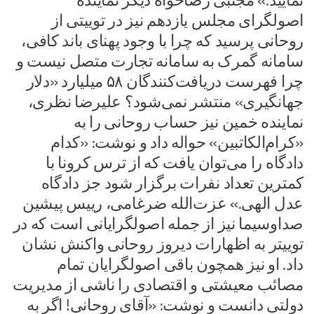
نمایید.» مجتبی رضاخواه دیگر نماینده
اصولگرای مجلس یازدهم نیز در توییتی از
روحانی پرسید که چرا با وجود پهنای باند کافی،
سامانه گمرک به سامانه تجارت متصل نیست و
چرا فهرست دریافت‌کنندگان ۵۸ میلیارد «دلار
جهانگیری» منتشر نمی‌شود؟ علیرضا نظری،
نماینده خمین نیز حساب روحانی را به
«کرام‌الکاتبین» حواله داد و نوشت: «کدام
دادگاه را می‌توان یافت که از ترس کرونا با
کمترین تعداد نفرات برگزار شود جز دادگاه
عدل الهی.» عزت‌الله ضرغامی، رییس پیشین
صداوسیما نیز از جمله اصولگرایانی است که در
توییتر به اظهارات دیروز روحانی واکنش نشان
داد. او نیز همچون باقی اصولگرایان تمام
مصائب معیشتی و اقتصادی را ناشی از مدیریت
دولتی دانست و نوشت: «آقای روحانی! اگر به