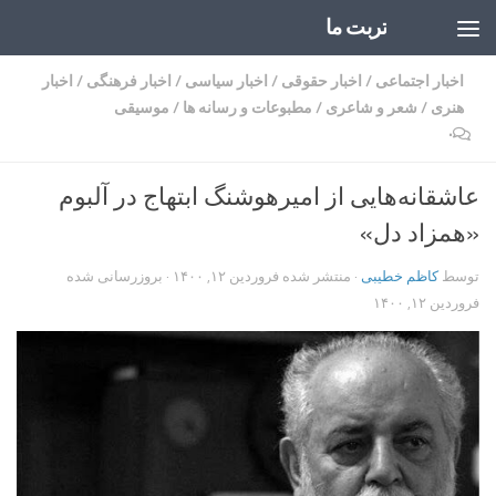
تربت ما
Skip to content
اخبار اجتماعی
/
اخبار حقوقی
/
اخبار سیاسی
/
اخبار فرهنگی
/
اخبار
هنری
/
شعر و شاعری
/
مطبوعات و رسانه ها
/
موسیقی
۰
عاشقانه‌هایی از امیرهوشنگ ابتهاج در آلبوم
«همزاد دل»
توسط
کاظم خطیبی
· منتشر شده
فروردین ۱۲, ۱۴۰۰
· بروزرسانی شده
فروردین ۱۲, ۱۴۰۰