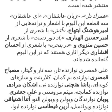
منتشر شده است.
«همزاد دل»،
«زبان عاشقان»، «ای عاشقان»
سه قطعه این آلبوم با اشعار و ترانه‌هایی از
امیرهوشنگ ابتهاج
،
«آتش»
با شعری از
امیرحسین الهیاری
،
«یاد دور دست»
با شعری از
حسین منزوی و
«در پنجره»
با شعری از
احسان
افشاری
دیگر آثاری هستند که
در این آلبوم
گنجانده شده‌اند.
علی قمصری نوازنده تار، سه تار و گیتار،
مصباح
قمصری
نوازنده بم کمان، کلارینت و سازهای
کوبه‌ای،
پاشا هنچنی
نوازنده نی،
اشکان مرادی
نوازنده کمانچه، میثم مروستی و
علی جعفری
پویان
نوازندگان ویولن و ویولن آلتو،
آتنا اشتیاقی
نوازنده ویولنسل
، آرین قیطاسی
نوازنده ابوا،