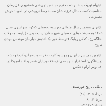
پیام تبریک به خانواده محترم مهندس درویشی همشهری عزیزمان
بمناسبت کسب مدال فرزندشان محمد رضا درویشی در المپیاد هوش
مصنوعی
برای هفتمین سال متوالی بورسیه تحصیلی کنکو ر سراسری سال
۱۴۰۵ همه رشته های تحصیلی شهرستان تربت حیدریه ( زاوه ، محولات
،جلگه رخ ، کدکن و بایگ ) توسط خیر نیک اندیش دیارمان مهندس مهدی
مروج
چین هم پس از ایران و روسیه کارت «فراصوت» را رو کرد/ وحشت
در پنتاگون؛ استقرار انبوه «دی‌اف‑۱۷» و پایان عصر پدافند آمریکا در
اقیانوس آرام +عکس
بایگانی تاریخ خورشیدی
مرداد ۱۴۰۵
(۸۵)
تیر ۱۴۰۵
(۸)
خرداد ۱۴۰۵
(۵)