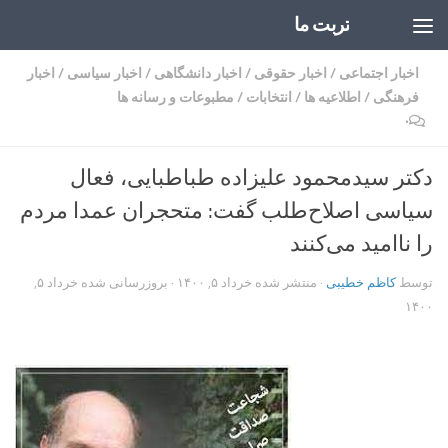
تربت ما
Skip to content
اخبار اجتماعی
/
اخبار حقوقی
/
اخبار دانشگاهی
/
اخبار سیاسی
/
اخبار
فرهنگی
/
اطلاعیه ها
/
انتخابات
/
مطبوعات و رسانه ها
۰
دکتر سید‌محمود علیزاده طباطبایی، فعال
سیاسی اصلاح‌طلب گفت‌: متحجران عمدا مردم
را ناامید می‌کنند
توسط
کاظم خطیبی
· منتشر شده
خرداد ۵, ۱۴۰۰
· بروزرسانی شده
خرداد ۵,
۱۴۰۰