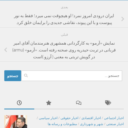
بعدی
ایران درودی امروز نمرد! او هیچوقت نمی میرد؛ فقط به نور
پیوست و با این پیوند، نقاشی جدیدی را برایمان خلق کرد.
قبلی
نمایش «اَرمو» به کارگردانی همشهری هنرمندمان آقای امیر
قربانی در تربت حیدریه روی صحنه رفته است. «اَرمو» (armu)
در گویش تربتی به معنی ( آرزو )است
جستجو
برای:
اخبار اجتماعی
/
اخبار اقتصادی
/
اخبار حقوقی
/
اخبار سیاسی
/
اخبار صنعتی
/
شهر و شهرداری
/
مطبوعات و رسانه ها