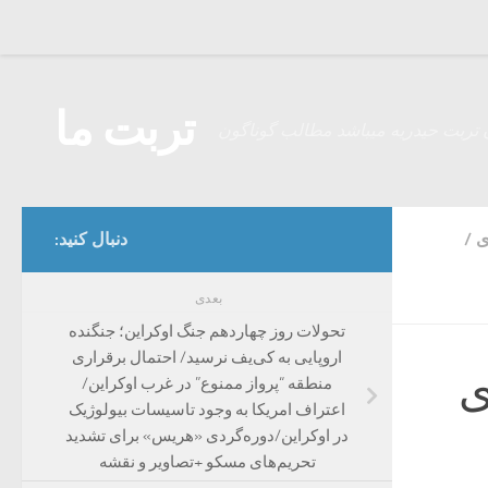
Skip to content
تربت ما
 تربت حیدریه میباشد مطالب گوناگون
ی
/
دنبال کنید:
بعدی
تحولات روز چهاردهم جنگ اوکراین؛ جنگنده
اروپایی به کی‌یف نرسید/ احتمال برقراری
ی
منطقه “پرواز ممنوع” در غرب اوکراین/
اعتراف امریکا به وجود تاسیسات بیولوژیک
در اوکراین/دوره‌گردی «هریس» برای تشدید
تحریم‌های مسکو +تصاویر و نقشه