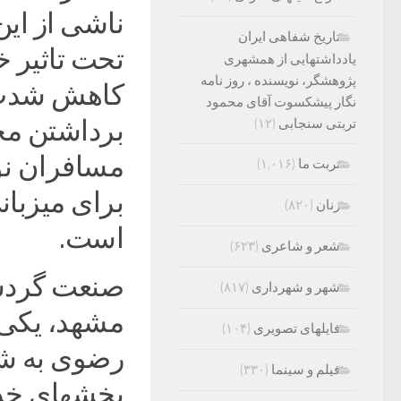
ناشی از این
تاریخ شفاهی ایران
تحت تاثیر 
یادداشتهایی از همشهری
پژوهشگر، نویسنده ، روز نامه
کاهش شدت ا
نگار پیشکسوت آقای محمود
برداشتن مح
تربتی سنجابی
(۱۲)
مسافران نو
تربت ما
(۱,۰۱۶)
برای میزبان
زنان
(۸۲۰)
است.
شعر و شاعری
(۶۲۳)
صنعت گردشگ
شهر و شهرداری
(۸۱۷)
مشهد، یکی 
فایلهای تصویری
(۱۰۴)
رضوی به شما
فیلم و سینما
(۳۳۰)
بخشهای خدم