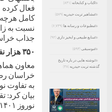
کتاب و کتابخانه
(۸۳۱)
فعال کرده 
مشاهیر تربت حیدریه
(۵۷۹)
کامل هرچه ب
مطبوعات و رسانه ها
(۶,۷۳۹)
نسبت به زا
جذاب خراسا
منابع طبیعی و ابخیز داری
(۹۲)
موسیقی
(۵۹۳)
۳۵۰ هزار نفر گنجایش نوروزی
نوشته هایی در باره تاریخ
معاون هماه
گذشته تربت حیدریه
(۳۸)
خراسان رضوی
به تفاوت نو
بیان کرد: ت