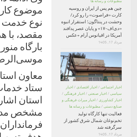
مطبوعات و رسانه ها
چین هم پس از ایران و روسیه
کارت «فراصوت» را رو کرد/
وحشت در پنتاگون؛ استقرار انبوه
«دی‌اف‑۱۷» و پایان عصر پدافند
مقصد، با هد
آمریکا در اقیانوس آرام +عکس
مرداد 17, 1405
بارگاه منو
موسی‌الرضا
معاون استا
ستاد خدمات
اخبار اجتماعی
/
اخبار اقتصادی
/
اخبار
سیاسی
/
اخبار صنعتی
/
اخبار فرهنگی
/
استان اشار
اخبار کشاورزی
/
اخبار میراث فرهنگی و
صنایع دستی
/
مطبوعات و رسانه ها
مشخص مدیرا
فعالیت تنها کارگاه تولید
تخم‌نوغان شمال شرق کشور از
فرمانداران 
سرگرفته شد
هدف تسهیل 
مرداد 17, 1405