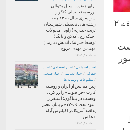
برای هفتمین سال متوالی
بورسیه تحصیلی کنکو ر
سراسری سال ۱۴۰۵ همه
مشهد- ایرنا- مشهد و خراسان رضوی پس از وقفه ۲
رشته های تحصیلی شهرستان
تربت حیدریه ( زاوه ، محولات
،جلگه رخ ، کدکن و بایگ )
توسط خیر نیک اندیش دیارمان
است
مهندس مهدی مروج
ور
مرداد ۱۷, ۱۴۰۵
اخبار اجتماعی
/
اخبار اقتصادی
/
اخبار
حقوقی
/
اخبار سیاسی
/
اخبار صنعتی
/
مطبوعات و رسانه ها
چین هم پس از ایران و روسیه
کارت «فراصوت» را رو کرد/
وحشت در پنتاگون؛ استقرار
انبوه «دی‌اف‑۱۷» و پایان عصر
پدافند آمریکا در اقیانوس آرام
+عکس
مرداد ۱۷, ۱۴۰۵