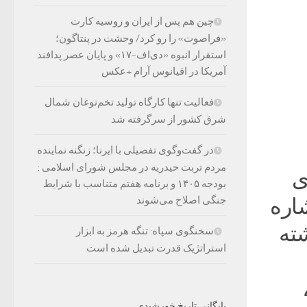
چین هم پس از ایران و روسیه کارت
«فراصوت» را رو کرد/ وحشت در پنتاگون؛
استقرار انبوه «دی‌اف‑۱۷» و پایان عصر پدافند
آمریکا در اقیانوس آرام +عکس
فعالیت تنها کارگاه تولید تخم‌نوغان شمال
شرق کشور از سرگرفته شد
در گفت‌وگوی تفصیلی با ایرنا؛ زنگنه نماینده
مردم تربت حیدریه در مجلس شورای اسلامی :
ی
بودجه ۱۴۰۵ و برنامه هفتم متناسب با شرایط
شاره
جنگی اصلاح می‌شوند
شته
سخنگوی سپاه: تنگه هرمز به ابزار
استراتژیک قدرت تبدیل شده است
بایگانی تاریخ خورشیدی