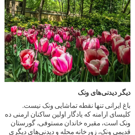
دیگر دیدنی‌های ونک
باغ ایرانی تنها نقطه تماشایی ونک نیست.
کلیسای ارامنه که یادگار اولین ساکنان ارمنی ده
ونک است، مقبره خاندان مستوفی، گورستان
قدیمی ونک، زورخانه محله و دیدنی‌های دیگری