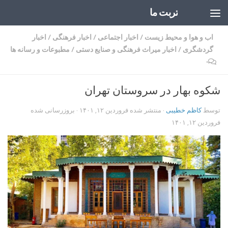
تربت ما
Skip to content
اب و هوا و محیط زیست
/
اخبار اجتماعی
/
اخبار فرهنگی
/
اخبار
گردشگری
/
اخبار میراث فرهنگی و صنایع دستی
/
مطبوعات و رسانه ها
۰
شکوه بهار در سروستان تهران
توسط
کاظم خطیبی
· منتشر شده
فروردین ۱۲, ۱۴۰۱
· بروزرسانی شده
فروردین ۱۲, ۱۴۰۱