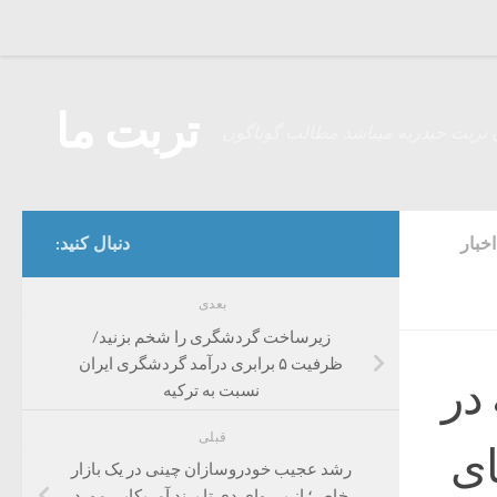
Skip to content
تربت ما
 تربت حیدریه میباشد مطالب گوناگون
اخبار
دنبال کنید:
بعدی
زیرساخت گردشگری را شخم بزنید/
ظرفیت ۵ برابری درآمد گردشگری ایران
در
نسبت به ترکیه
قبلی
ای
رشد عجیب خودروسازان چینی در یک بازار
خاص؛ از بی وای دی تا برند آمریکایی مورد