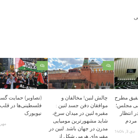
ی
۰
۰
فیق مطرح
چالش لنین! مخالفان و
(تصاویر) حمایت گست
نی مجلس؛
موافقان دفن جسد لنین :
فلسطینی‌ها در قلب
ر انتظار
مقبره لنین در میدان سرخ،
نیویورک
مردم
شاید مشهورترین مومیایی
مهر 23, 402
مدرن در جهان باشد. لنین در
دی 3, 1404
مقبره‌ای هرمی شکل از