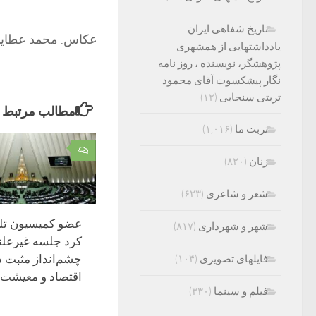
تاریخ شفاهی ایران
عکاس: محمد عطای
یادداشتهایی از همشهری
پژوهشگر، نویسنده ، روز نامه
نگار پیشکسوت آقای محمود
تربتی سنجابی
(۱۲)
مطالب مرتبط
تربت ما
(۱,۰۱۶)
۰
زنان
(۸۲۰)
شعر و شاعری
(۶۲۳)
عضو کمیسیون تل
شهر و شهرداری
(۸۱۷)
کرد جلسه غیرعل
چشم‌انداز مثبت د
فایلهای تصویری
(۱۰۴)
اقتصاد و معیشت 
فیلم و سینما
(۳۳۰)