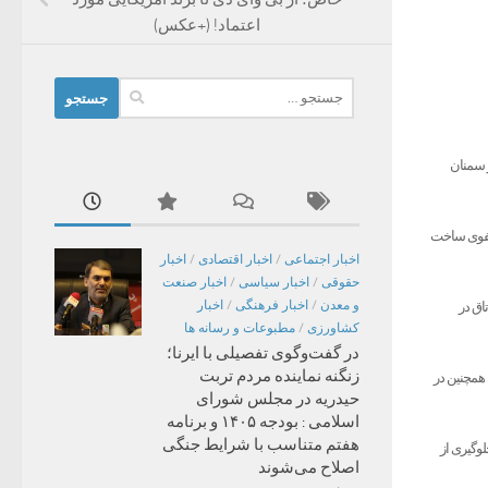
اعتماد! (+عکس)
جستجو
برای:
 و سمنان
 صفوی ساخت
اخبار اجتماعی
/
اخبار اقتصادی
/
اخبار
حقوقی
/
اخبار سیاسی
/
اخبار صنعت
و معدن
/
اخبار فرهنگی
/
اخبار
طقه را آغاز کرد که بعد‌ها به اسم او مشهور شد. این کاروانسرای چهار ایوانی دارای حیاطی مستطیل شکل با ۲۴ اتاق در
کشاورزی
/
مطبوعات و رسانه ها
در گفت‌وگوی تفصیلی با ایرنا؛
زنگنه نماینده مردم تربت
همچنین در
حیدریه در مجلس شورای
اسلامی : بودجه ۱۴۰۵ و برنامه
هفتم متناسب با شرایط جنگی
وگیری از
اصلاح می‌شوند