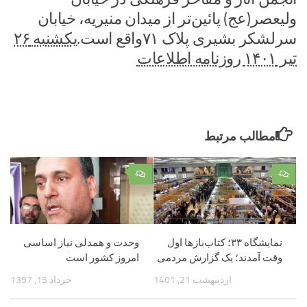
ولیعصر(عج) پائین‌تر از میدان منیریه، خیابان
سرلشکر بشیری پلاک ۷۱واقع است.
یکشنبه ۲۶
تیر ۱۴۰۱ روزنامه اطلاعات
مطالب مرتبط
۰
۰
نمایشگاه ۳۳؛ کتاب‌بازها اول
وحدت و همدلی نیاز اساسی
وقت آمدند؛ یک گزارش مردمی
امروز کشور است
اردیبهشت 21, 1401
خرداد 15, 1397