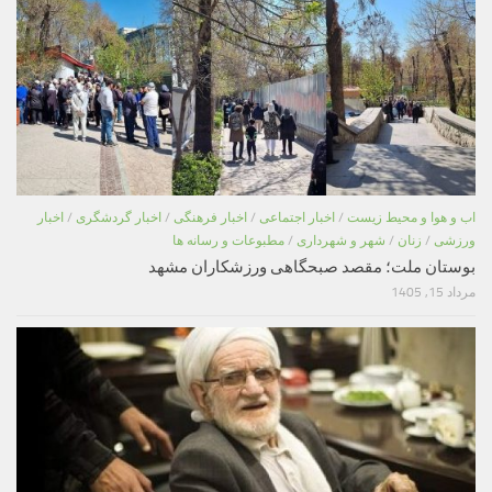
اب و هوا و محیط زیست
/
اخبار اجتماعی
/
اخبار فرهنگی
/
اخبار گردشگری
/
اخبار
ورزشی
/
زنان
/
شهر و شهرداری
/
مطبوعات و رسانه ها
بوستان ملت؛ مقصد صبحگاهی ورزشکاران مشهد
مرداد 15, 1405