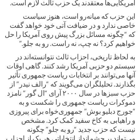
آمریکایی‌ها معتقدند یک حزب ثالث لازم است.
این حزب که میانه‌رو است، هنوز سیاست
خاصی ندارد و در ضیافت آتی خود خواهد گفت
که “چگونه مسائل بزرگ پیش روی آمریکا را حل
خواهیم کرد؟ نه چپ، نه راست. رو به جلو.”
به لحاظ تاریخی، احزاب ثالث نتوانسته‌اند در
سیستم دو حزبی آمریکا رشد کنند. گاهی اوقات
آنها می‌توانند بر انتخابات ریاست جمهوری تأثیر
بگذارند. تحلیلگران می‌گویند که “رالف نیدر” از
حزب سبزها در سال ۲۰۰۰ آرای “ال گور” نامزد
دموکرات ریاست جمهوری را شکست و به
“جورج دبلیو بوش” جمهوری‌خواه برای پیروزی
و راهیابی به کاخ سفید کمک کرد. مشخص
نیست که حزب جدید “رو به جلو” چگونه
می‌تواند بر چشم‌انداز انتخاباتی هر یک از احزاب