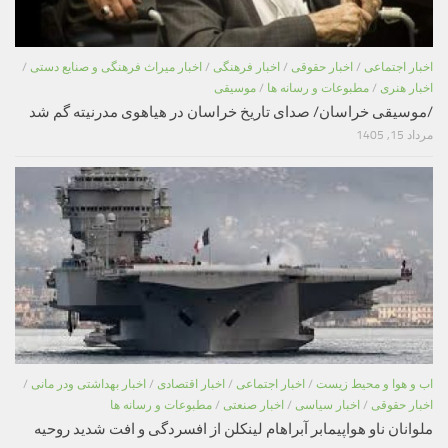
اخبار اجتماعی
/
اخبار حقوقی
/
اخبار فرهنگی
/
اخبار میراث فرهنگی و صنایع دستی
/
اخبار هنری
/
مطبوعات و رسانه ها
/
موسیقی
/موسیقی خراسان/ صدای تاریخ خراسان در هیاهوی مدرنیته گم شد
مرداد 15, 1405
اب و هوا و محیط زیست
/
اخبار اجتماعی
/
اخبار اقتصادی
/
اخبار بهداشتی ودر مانی
/
اخبار حقوقی
/
اخبار سیاسی
/
اخبار صنعتی
/
مطبوعات و رسانه ها
ملوانان ناو هواپیمابر آبراهام لینکلن از افسردگی و افت شدید روحیه