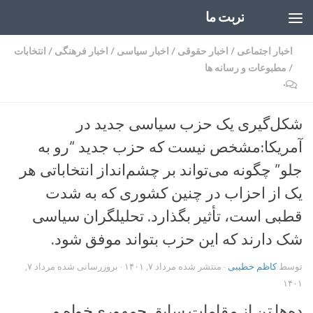
تربت ما
Skip to content
اخبار اجتماعی
/
اخبار حقوقی
/
اخبار سیاسی
/
اخبار فرهنگی
/
انتخابات
/
مطبوعات و رسانه ها
۰
شکل‌گیری یک حزب سیاسی جدید در
آمریکا:مشخص نیست که حزب جدید “رو به
جلو” چگونه می‌تواند بر چشم‌انداز انتخاباتی هر
یک از احزاب در چنین کشوری که به شدت
قطبی است، تأثیر بگذارد. تحلیلگران سیاسی
شک دارند که این حزب بتواند موفق شود.
توسط
کاظم خطیبی
· منتشر شده
مرداد ۷, ۱۴۰۱
· بروزرسانی شده
مرداد ۷,
۱۴۰۱
ده‌ها تن از مقامات سابق جمهوری‌خواه و