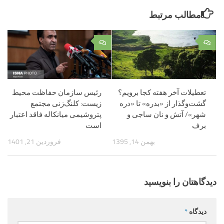
مطالب مرتبط
۰
۰
تعطیلات آخر هفته کجا برویم؟
رئیس سازمان حفاظت محیط
گشت‌وگذار از «بدره» تا «دره
زیست: کلنگ‌زنی مجتمع
شهر»/ آتش و نان ساجی و
پتروشیمی میانکاله فاقد اعتبار
برف
است
بهمن 14, 1395
فروردین 21, 1401
دیدگاهتان را بنویسید
دیدگاه
*