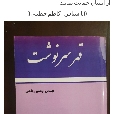
از ایشان حمایت نمایند
((با سپاس کاظم خطیبی))