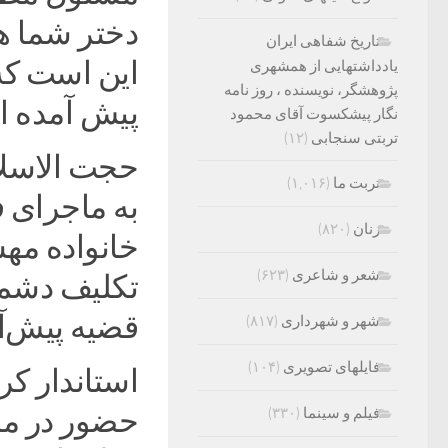
دختر شما 
تاریخ شفاهی ایران
این است که 
یادداشتهایی از همشهری
پژوهشگر، نویسنده ، روز نامه
پیش آمده 
نگار پیشکسوت آقای محمود
تربتی سنجابی
(۱۲)
حجت الاسلام
تربت ما
(۱,۰۱۶)
به ماجرای 
زنان
(۸۲۰)
خانواده مهس
شعر و شاعری
(۶۲۳)
تکلیف دشمنا
قضیه پیش‌آم
شهر و شهرداری
(۸۱۷)
فایلهای تصویری
(۱۰۴)
استاندار کر
حضور در من
فیلم و سینما
(۳۳۰)