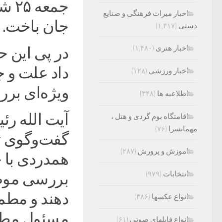
جمع
اخبار میراث فرهنگی و صنایع
جان باخت.
دستی
(۱,۴۱۷)
اخبار هنری
(۱,۴۸۰)
در پی این ح
داد علت و ج
اخبار ورزشی
(۱۲۸)
ویژه‌ای برر
اطلاعیه ها
(۳۴۸)
آیت الله ر
اقامتگاه بوم گردی و هتل ،
مهمانسرا
(۷۶)
گفت‌وگوی تل
اموزش و پرورش
(۲۸۷)
همدردی با خ
انتخابات
(۹۷۹)
بررسی موضو
دهند و مطمئ
انواع عکسها
(۳۸۶)
مسئول مطال
انواع فایلهای صوتی
(۶۱)