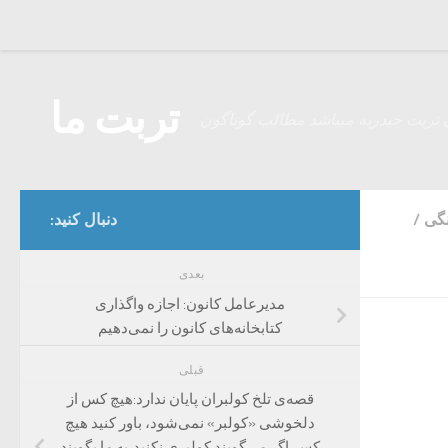
Skip to content
تربت ما
 تربت حیدریه میباشد مطالب گوناگون
نگی
/
دنبال کنید:
بعدی
مدیرعامل کانون: اجازه واگذاری
کتابخانه‌های کانون را نمی‌دهیم
قبلی
قصه‌ی تلخ کولبران پایان ندارد:هیچ کس از
دلخوشی «کولبر» نمی‌شود، باور کنید هیچ
کس،اگر می‌گویند کولبری نکنید،به ما بگویند