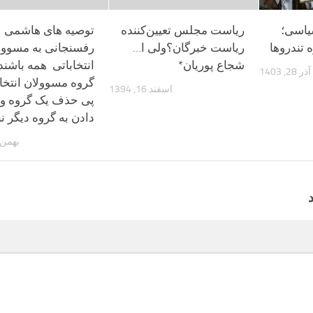
یاسی؛
ریاست مجلس تعیین‌کننده
توصیه های هاشمی
تندرو‌ها
ریاست خبرگان؟ولی ا…
رفسنجانی به مسوول
شجاع پوریان*
انتخاباتی همه باشند
آذر 28, 1403
گروه مسوولان انتخاب
اسفند 16, 1394
پی حذف یک گروه و 
دادن به گروه دیگر ن
بهمن 11, 394