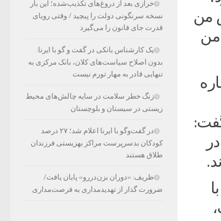
خرازی بعد از دروغ‌های تکذیب‌شده؛ این بار
 من
نسخه سرنگونی دولت را پیچید / وقتی رویای
قدرت جای قانون را می‌گیرد
 من
یک کارشناس بانکی در گفت و گو با ایرنا:
بدون اصلاح سیاست‌های کلان، بانک مرکزی به
تنهایی قادر به مهار تورم نیست
اره
زنگ خطر سلامت در سایه چالش‌های محیط
زیستی در سیستان و بلوچستان
گفت:
در گفت‌وگو با ایرنا اعلام شد؛ ۲۷ درصد
در
کودکان بدسرپرست مراکز بهزیستی فرزندان
طلاق هستند
د.
ظریف: «دوران بزن‌دررو» پایان یافت/
ا
ضرورت گذار از تهدیدمداری به فرصت‌مداری
،