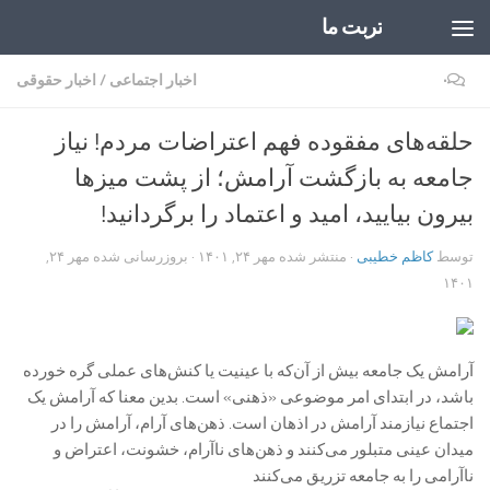
تربت ما
Skip to content
۰
اخبار اجتماعی
/
اخبار حقوقی
حلقه‌های مفقوده فهم اعتراضات مردم! نیاز
جامعه به بازگشت آرامش؛ از پشت میزها
بیرون بیایید، امید و اعتماد را برگردانید!
توسط
کاظم خطیبی
· منتشر شده
مهر ۲۴, ۱۴۰۱
· بروزرسانی شده
مهر ۲۴,
۱۴۰۱
آرامش یک جامعه بیش از آن‌که با عینیت یا کنش‌های عملی گره خورده
باشد، در ابتدای امر موضوعی «ذهنی» است. بدین معنا که آرامش یک
اجتماع نیازمند آرامش در اذهان است. ذهن‌های آرام، آرامش را در
میدان عینی متبلور می‌کنند و ذهن‌های ناآرام، خشونت، اعتراض و
ناآرامی را به جامعه تزریق می‌کنند