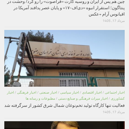
چین هم پس از ایران و روسیه کارت «فراصوت» را رو کرد/ وحشت در
پنتاگون؛ استقرار انبوه «دی‌اف‑۱۷» و پایان عصر پدافند آمریکا در
اقیانوس آرام +عکس
مرداد 17, 1405
اخبار اجتماعی
/
اخبار اقتصادی
/
اخبار سیاسی
/
اخبار صنعتی
/
اخبار فرهنگی
/
اخبار
کشاورزی
/
اخبار میراث فرهنگی و صنایع دستی
/
مطبوعات و رسانه ها
فعالیت تنها کارگاه تولید تخم‌نوغان شمال شرق کشور از سرگرفته شد
مرداد 17, 1405