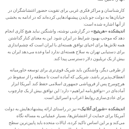
کارشناسان و مراکز فکری غربی برای تقویت حضور اغتشاشگران در
خیابان‌ها به دولت جو بایدن پیشنهادهایی کرده‌اند که در ادامه به بخشی
از آنها اشاره شده است:
اندیشکده «هریتیج»
در گزارشی نوشته، واشنگتن نباید هیچ کاری انجام
دهد که موجب بهبود شرایط در ایران شود. این به معنای کنار گذاشتن
همه تلاش‌ها برای احیای توافق هسته‌ای با ایران است که چشم‌اندازی
برای دستیابی تهران به سلاح هسته‌ای ندارد اما وعده می‌دهد ایران به
بیش از یک تریلیون دلار دسترسی پیدا کند.
از طرفی دیگر، واشنگتن باید شریک قوی‌تری برای توسعه خاورمیانه
انعطاف‌پذیرتر باشد، شریکی که آماده است تا منطقه را از سقوط در
هرج‌ومرج پس از فروپاشی جمهوری اسلامی حفظ کند. آمریکا ابزار
آماده‌ای در «توافق‌نامه ابراهیم» دارد؛ این توافق بیش از یک چارچوب
برای عادی‌سازی روابط اعراب و اسرائیل است.
اندیشکده «شورای آتلانیک»
نیز در راستای ارائه پیشنهادهایش به دولت
آمریکا برای حمایت از اغتشاش‌ها، بسیار عملیاتی به مساله نگاه
می‌کند و بر این اساس تاکید کرده، ایالات متحده باید پایین‌ترین سطح