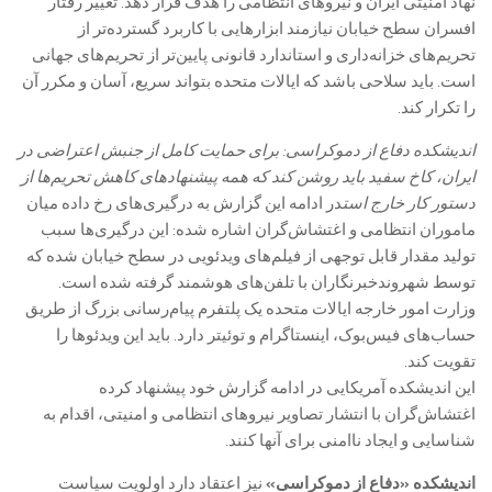
نهاد امنیتی ایران و نیروهای انتظامی را هدف قرار دهد. تغییر رفتار
افسران سطح خیابان نیازمند ابزارهایی با کاربرد گسترده‌تر از
تحریم‌های خزانه‌داری و استاندارد قانونی پایین‌تر از تحریم‌های جهانی
است. باید سلاحی باشد که ایالات متحده بتواند سریع، آسان و مکرر آن
را تکرار کند.
اندیشکده دفاع از دموکراسی: برای حمایت کامل از جنبش اعتراضی در
ایران، کاخ سفید باید روشن کند که همه پیشنهادهای کاهش تحریم‌ها از
دستور کار خارج است
در ادامه این گزارش به درگیری‌های رخ داده میان
ماموران انتظامی و اغتشاش‌گران اشاره شده: این درگیری‌ها سبب
تولید مقدار قابل توجهی از فیلم‌های ویدئویی در سطح خیابان شده که
توسط شهروندخبرنگاران با تلفن‌های هوشمند گرفته شده است.
وزارت امور خارجه ایالات متحده یک پلتفرم پیام‌رسانی بزرگ از طریق
حساب‌های فیس‌بوک، اینستاگرام و توئیتر دارد. باید این ویدئوها را
تقویت کند.
این اندیشکده آمریکایی در ادامه گزارش خود پیشنهاد کرده
اغتشاش‌گران با انتشار تصاویر نیروهای انتظامی و امنیتی، اقدام به
شناسایی و ایجاد ناامنی برای آنها کنند.
اندیشکده «دفاع از دموکراسی»
نیز اعتقاد دارد اولویت سیاست