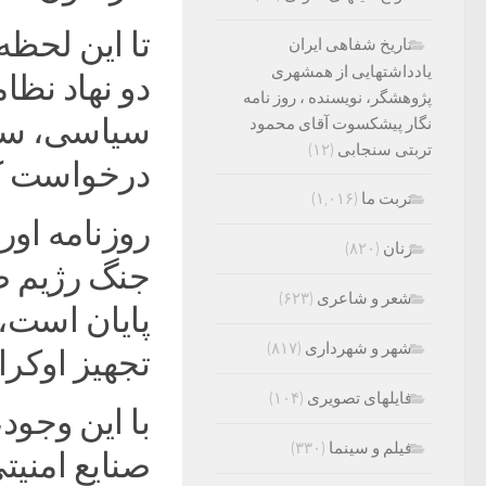
تا این لحظه
تاریخ شفاهی ایران
یادداشتهایی از همشهری
دو نهاد نظا
پژوهشگر، نویسنده ، روز نامه
سیاسی، سلا
نگار پیشکسوت آقای محمود
تربتی سنجابی
(۱۲)
درخواست کر
تربت ما
(۱,۰۱۶)
روزنامه اور
زنان
(۸۲۰)
جنگ رژیم ص
شعر و شاعری
(۶۲۳)
پایان است، 
شهر و شهرداری
(۸۱۷)
تجهیز اوکرای
فایلهای تصویری
(۱۰۴)
با این وجود
فیلم و سینما
(۳۳۰)
صنایع امنیت