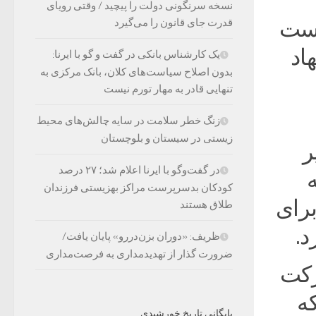
نسخه سرنگونی دولت را پیچید / وقتی رویای
است
قدرت جای قانون را می‌گیرد
اد
یک کارشناس بانکی در گفت و گو با ایرنا:
بدون اصلاح سیاست‌های کلان، بانک مرکزی به
تنهایی قادر به مهار تورم نیست
زنگ خطر سلامت در سایه چالش‌های محیط
زیستی در سیستان و بلوچستان
ر
در گفت‌وگو با ایرنا اعلام شد؛ ۲۷ درصد
کودکان بدسرپرست مراکز بهزیستی فرزندان
برای
طلاق هستند
د.
ظریف: «دوران بزن‌دررو» پایان یافت/
ضرورت گذار از تهدیدمداری به فرصت‌مداری
رکت
که
بایگانی تاریخ خورشیدی