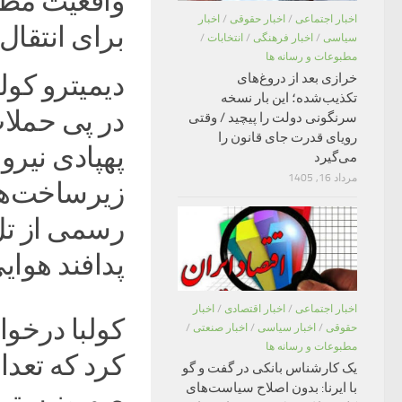
واقعیت مطل
اخبار اجتماعی
/
اخبار حقوقی
/
اخبار
برای انتقال
سیاسی
/
اخبار فرهنگی
/
انتخابات
/
مطبوعات و رسانه ها
دیمیترو کول
خرازی بعد از دروغ‌های
تکذیب‌شده؛ این بار نسخه
در پی حملا
سرنگونی دولت را پیچید / وقتی
رویای قدرت جای قانون را
پهپادی نیر
می‌گیرد
مرداد 16, 1405
زیرساخت‌ها
رسمی از تل
پدافند هوایی
اخبار اجتماعی
/
اخبار اقتصادی
/
اخبار
کولبا درخو
حقوقی
/
اخبار سیاسی
/
اخبار صنعتی
/
مطبوعات و رسانه ها
کرد که تعدا
یک کارشناس بانکی در گفت و گو
با ایرنا: بدون اصلاح سیاست‌های
صهیونیستی) 