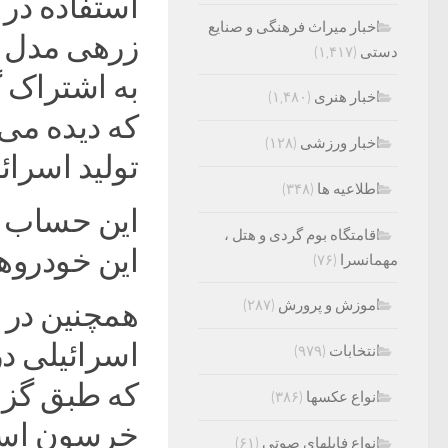
استفاده در 
اخبار میراث فرهنگی و صنایع
دستی
(۱,۴۱۷)
به اشتراک گ
اخبار هنری
(۱,۴۸۰)
که دیده می
اخبار ورزشی
(۱۲۸)
تولید اسرائ
اطلاعیه ها
(۳۴۸)
این حساب ک
اقامتگاه بوم گردی و هتل ،
این خودروها 
مهمانسرا
(۷۶)
اموزش و پرورش
(۲۸۷)
همچنین در 
اسرائیلی د
انتخابات
(۹۷۹)
که طبق گزا
انواع عکسها
(۳۸۶)
خرسون اس
انواع فایلهای صوتی
(۶۱)