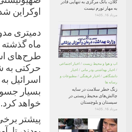
کلان، بانک مرکزی به تنهایی قادر
به مهار تورم نیست
اوکراین شدن
مرداد 16, 1405
دمیتری مدو
ماه گذشته م
طرح‌های اس
اب و هوا و محیط زیست
/
اخبار اجتماعی
حرکتی به ش
/
اخبار بهداشتی ودر مانی
/
اخبار
دانشگاهی
/
اخبار فرهنگی
/
مطبوعات و
اسرائیل به 
رسانه ها
بسیار جسورا
زنگ خطر سلامت در سایه
چالش‌های محیط زیستی در
خواهد کرد.
سیستان و بلوچستان
مرداد 16, 1405
پیشتر برخی
بودند، تل‌آ