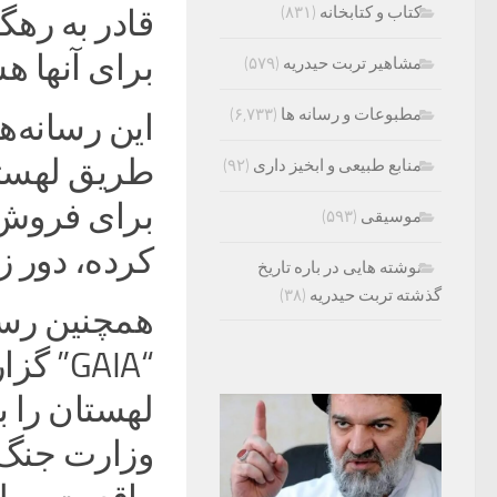
کتاب و کتابخانه
(۸۳۱)
قادر به رهگ
برای آنها ه
مشاهیر تربت حیدریه
(۵۷۹)
مطبوعات و رسانه ها
(۶,۷۳۳)
این رسانه‌ه
طریق لهستا
منابع طبیعی و ابخیز داری
(۹۲)
برای فروش 
موسیقی
(۵۹۳)
کرده، دور ز
نوشته هایی در باره تاریخ
گذشته تربت حیدریه
(۳۸)
همچنین رسا
“GAIA”
لهستان را ب
وزارت جنگ به