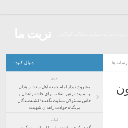
Skip to content
تربت ما
 تربت حیدریه میباشد مطالب گوناگون
سانه ها
دنبال کنید:
بعدی
ون
مشروح دیدار امام جمعه اهل سنت زاهدان
با نماینده رهبر انقلاب برای حادثه‌ زاهدان و
خاش مسئولان تسلیت نگفتند/کشته‌شدگان
بی‌گناه حوادث زاهدان شهیدند
قبلی
گفت‌وگوی نوازنده پیانو با ایرنا؛ مردم گوش