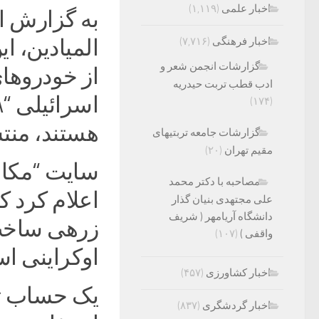
اخبار علمی
(۱,۱۱۹)
به گزارش ا
اخبار فرهنگی
(۷,۷۱۶)
المیادین، ا
گزارشات انجمن شعر و
ادب قطب تربت حیدریه
(۱۷۴)
هستند، منتش
گزارشات جامعه تربتیهای
مقیم تهران
(۲۰)
سایت “مکان
مصاحبه با دکتر محمد
اعلام کرد 
علی مجتهدی بنیان گذار
دانشگاه آریامهر ( شریف
زرهی ساخت
واقفی )
(۱۰۷)
اوکراینی ا
اخبار کشاورزی
(۴۵۷)
یک حساب تو
اخبار گردشگری
(۸۳۷)