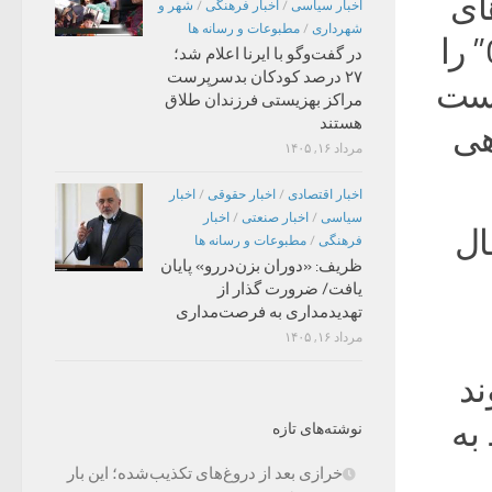
ای
اخبار سیاسی
/
اخبار فرهنگی
/
شهر و
شهرداری
/
مطبوعات و رسانه ها
زرهی مدل “Amir” تولید شرکت اسرائیلی “GAIA” را
در گفت‌وگو با ایرنا اعلام شد؛
۲۷ درصد کودکان بدسرپرست
است
مراکز بهزیستی فرزندان طلاق
هستند
هی
مرداد ۱۶, ۱۴۰۵
اخبار اقتصادی
/
اخبار حقوقی
/
اخبار
سیاسی
/
اخبار صنعتی
/
اخبار
ال
فرهنگی
/
مطبوعات و رسانه ها
ظریف: «دوران بزن‌دررو» پایان
یافت/ ضرورت گذار از
تهدیدمداری به فرصت‌مداری
مرداد ۱۶, ۱۴۰۵
ند
به
نوشته‌های تازه
خرازی بعد از دروغ‌های تکذیب‌شده؛ این بار