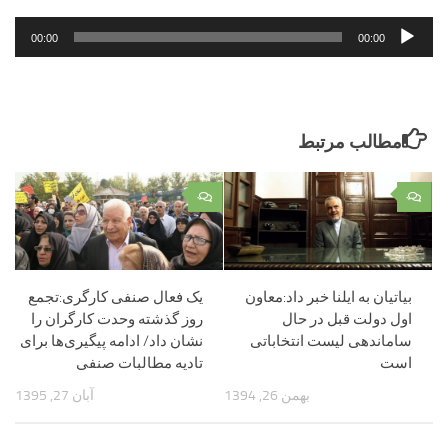
پخش‌کننده
00:00
00:00
صوت
مطالب مرتبط
۰
۰
بیاتیان به ایلنا خبر داد:معاون
یک فعال صنفی کارگری:تجمع
اول دولت قبل در حال
روز گذشته وحدت کارگران را
ساماندهی لیست انتخاباتی
نشان داد/ ادامه پیگیری‌ها برای
است
تادیه مطالبات صنفی
بهمن 26, 1394
آبان 27, 1395