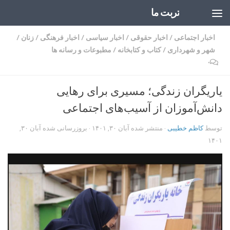
تربت ما
Skip to content
اخبار اجتماعی
/
اخبار حقوقی
/
اخبار سیاسی
/
اخبار فرهنگی
/
زنان
/
شهر و شهرداری
/
کتاب و کتابخانه
/
مطبوعات و رسانه ها
۰
یاریگران زندگی؛ مسیری برای رهایی
دانش‌آموزان از آسیب‌های اجتماعی
توسط
کاظم خطیبی
· منتشر شده
آبان ۳۰, ۱۴۰۱
· بروزرسانی شده
آبان ۳۰,
۱۴۰۱