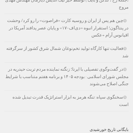
،جلگه رخ ، کدکن و بایگ ) توسط خیر نیک اندیش دیارمان مهندس مهدی
مروج
چین هم پس از ایران و روسیه کارت «فراصوت» را رو کرد/ وحشت
در پنتاگون؛ استقرار انبوه «دی‌اف‑۱۷» و پایان عصر پدافند آمریکا در
اقیانوس آرام +عکس
فعالیت تنها کارگاه تولید تخم‌نوغان شمال شرق کشور از سرگرفته
شد
در گفت‌وگوی تفصیلی با ایرنا؛ زنگنه نماینده مردم تربت حیدریه در
مجلس شورای اسلامی : بودجه ۱۴۰۵ و برنامه هفتم متناسب با شرایط
جنگی اصلاح می‌شوند
سخنگوی سپاه: تنگه هرمز به ابزار استراتژیک قدرت تبدیل شده
است
بایگانی تاریخ خورشیدی