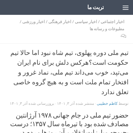
تربت ما
Skip to content
اخبار اجتماعی
/
اخبار سیاسی
/
اخبار فرهنگی
/
اخبار ورزشی
/
مطبوعات و رسانه ها
۰
تیم ملی دوره پهلوی، تیم شاه نبود اما حالا تیم
حکومت است؟هرکس دلش برای نام ایران
می‌تپد، خوب می‌داند تیم ملی، نماد غرور و
افتخار تمام ملت است و به هیچ گروه خاصی
تعلق ندارد
توسط
کاظم خطیبی
· منتشر شده
آذر ۳, ۱۴۰۱
· بروزرسانی شده
آذر ۳, ۱۴۰۱
حضور تیم ملی در جام جهانی ۱۹۷۸ آرژانتین
مصادف شده بود با تیرماه سال ۱۳۵۷؛ درست
بحبوحه مبارزات انقلاب. آن روزها مردم در