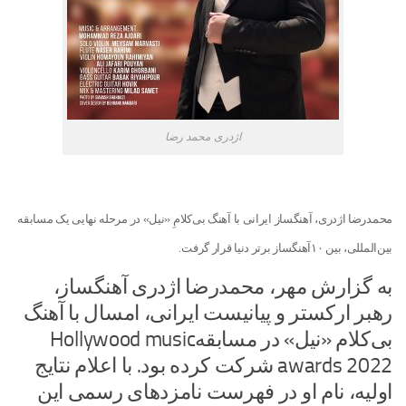
اژدری محمد رضا
محمدرضا اژدری، آهنگساز ایرانی با آهنگ بی‌کلامِ «نیل» در مرحله نهایی یک مسابقه
بین‌المللی، بین ۱۰آهنگساز برتر دنیا قرار گرفت.
به گزارش مهر، محمدرضا اژدری آهنگساز،
رهبر ارکستر و پیانیست ایرانی، امسال با آهنگ
بی‌کلام «نیل» در مسابقه‌Hollywood music
awards 2022 شرکت کرده بود. با اعلام نتایج
اولیه، نام او در فهرست نامزدهای رسمی این