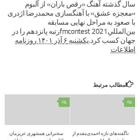
سال گذشته آهنگ «رقص باران» از آلبوم
«معجزه عشق» با آهنگسازی محمدرضا اژدری
با صعود به مراحل نهایی مسابقه
بین‌المللیِfmcontest 2021رتبه پانزدهم را در
جهان کسب کرد.
یکشنبه ۶ آذر ۱۴۰۱ روزنامه
اطلاعات
مطالب مرتبط
۰
۰
ناگفته‌های تازه احمدی‌مقدم از
سخنرانی همشهری عزیزمان