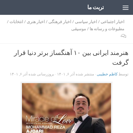
تربت ما
Skip to content
اخبار اجتماعی
/
اخبار سیاسی
/
اخبار فرهنگی
/
اخبار هنری
/
انتخابات
/
مطبوعات و رسانه ها
/
موسیقی
۰
هنرمند ایرانی بین ۱۰ آهنگساز برتر دنیا قرار
گرفت
توسط
کاظم خطیبی
· منتشر شده
آذر ۶, ۱۴۰۱
· بروزرسانی شده
آذر ۶, ۱۴۰۱