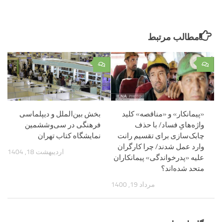
مطالب مرتبط
۰
۰
«پیمانکار» و «مناقصه» کلید
بخش بین‌الملل و دیپلماسی
واژه‌هایِ فساد/ با حذف
فرهنگی در سی‌و‌ششمین
چابک‌سازی برای تقسیم رانت
نمایشگاه کتاب تهران
وارد عمل شدند/ چرا کارگران
اردیبهشت 18, 1404
علیه «پدرخواندگی» پیمانکاران
متحد شده‌اند؟
مرداد 19, 1400