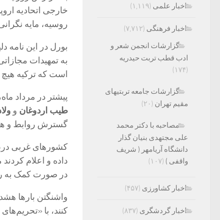
اخبار علمی
(۱,۱۱۹)
خارجی اتحادیه اروپا
روسیه، مایه نگران
اخبار فرهنگی
(۷,۷۱۲)
گزارشات انجمن شعر و
بورل در این نامه د
ادب قطب تربت حیدریه
به تمهیدات مجازاتی
(۱۷۴)
است که ترکیه هیچ را
گزارشات جامعه تربتیهای
پیشتر در مرداد ما
مقیم تهران
(۲۰)
طیب اردوغان
و
ولاد
گسترش روابط و همکا
مصاحبه با دکتر محمد
علی مجتهدی بنیان گذار
کشورهای غربی دربا
دانشگاه آریامهر ( شریف
داده و اعلام کردند 
واقفی )
(۱۰۷)
در صورت کمک به رو
اخبار کشاورزی
(۴۵۷)
واشنگتن بارها هشدا
کنند، با «تحریم‌های 
اخبار گردشگری
(۸۳۷)