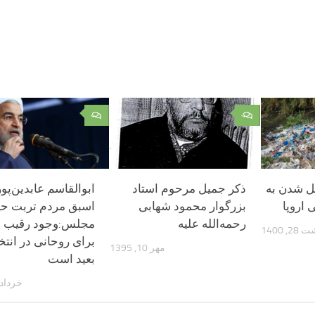
۰
۰
یل شدن به
ذکر جمیل مرحوم استاد
ابوالقاسم عابدین‌پور
 اروپا
بزرگوار محمود شهابی
اسبق مردم تربت حید
رحمه‌الله علیه
مجلس:وجود رقیب 
, 1400
مهر 10, 1395
بعید است
خرداد 28, 395