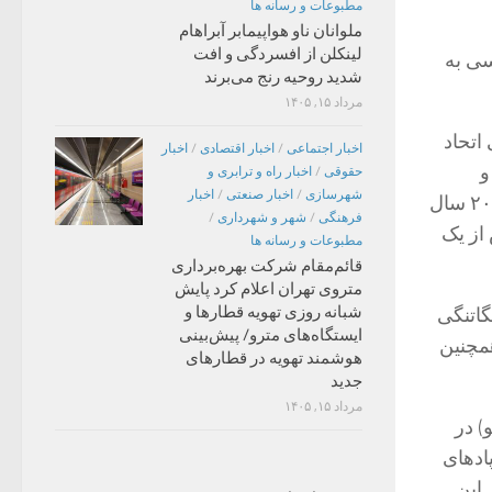
مطبوعات و رسانه ها
ملوانان ناو هواپیمابر آبراهام
لینکلن از افسردگی و افت
سی به
شدید روحیه رنج می‌برند
مرداد ۱۵, ۱۴۰۵
اتحاد
اخبار اجتماعی
/
اخبار اقتصادی
/
اخبار
و
حقوقی
/
اخبار راه و ترابری و
شهرسازی
/
اخبار صنعتی
/
اخبار
منطقه قفقاز همراه بود. این روابط با قدرت گرفتن حزب عدالت و توسعه در طول ۲۰ سال
فرهنگی
/
شهر و شهرداری
/
از یک
مطبوعات و رسانه ها
قائم‌مقام شرکت بهره‌برداری
متروی تهران اعلام کرد پایش
شبانه روزی تهویه قطارها و
گاتنگی
ایستگاه‌های مترو/ پیش‌بینی
مچنین
هوشمند تهویه در قطارهای
جدید
مرداد ۱۵, ۱۴۰۵
) در
ادهای
ز این