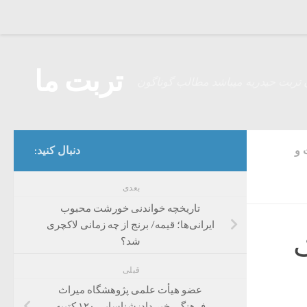
Skip to content
تربت ما
 تربت حیدریه میباشد مطالب گوناگون
 و
دنبال کنید:
بعدی
تاریخچه خواندنی خورشت محبوب
ایرانی‌ها؛ قیمه/ برنج از چه زمانی لاکچری
ک
شد؟
قبلی
عضو هیأت علمی پژوهشگاه میراث
فرهنگی خبر داد: شناسایی ۱۲۰ کتیبه