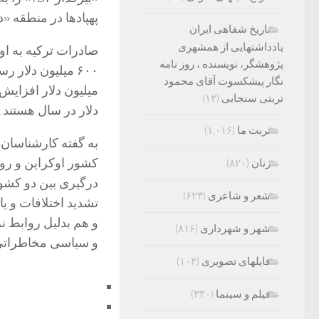
پهپادها در منطقه «
تاریخ شفاهی ایران
یادداشتهایی از همشهری
پژوهشگر، نویسنده ، روز نامه
نگار پیشکسوت آقای محمود
تربتی سنجابی
(۱۲)
دلار در سال هستند.
تربت ما
(۱,۰۱۶)
به گفته کارشناسان 
کشور اوکراین و روس
زنان
(۸۲۰)
درگیری بین دو کشو
شعر و شاعری
(۶۲۳)
تشدید اختلافات و ی
و هم بدلیل روابط نز
شهر و شهرداری
(۸۱۶)
و سیاسی مخاطراتی 
فایلهای تصویری
(۱۰۴)
فیلم و سینما
(۳۳۰)