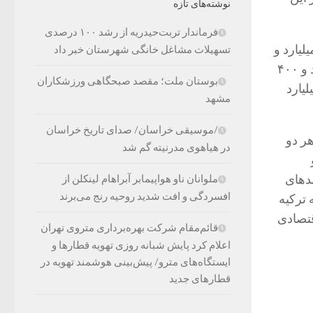
نوشته‌های تازه
فرماندار تربت‌حیدریه از رشد ۱۰۰ درصدی
 به اوکراین در مدت پنج سال تقریبا دوبرابر شده و سال گذشته به ۲ میلیارد و
تسهیلات مشاغل خانگی شهرستان خبر داد
۶۰۰ میلیون دلار رسید، در حالی واردات ترکیه از اوکراین در همین مدت به ۴ میلیارد و ۴۰۰
بوستان ملت؛ مقصد صبحگاهی ورزشکاران
ت. دو کشور خواهان افزایش ارزش تجارت دوجانبه به ۱۰ میلیارد
مشهد
/موسیقی خراسان/ صدای تاریخ خراسان
ر دو
در هیاهوی مدرنیته گم شد
دهای
ملوانان ناو هواپیمابر آبراهام لینکلن از
افسردگی و افت شدید روحیه رنج می‌برند
 ترکیه
قتصادی
قائم‌مقام شرکت بهره‌برداری متروی تهران
اعلام کرد پایش شبانه روزی تهویه قطارها و
ایستگاه‌های مترو/ پیش‌بینی هوشمند تهویه در
قطارهای جدید