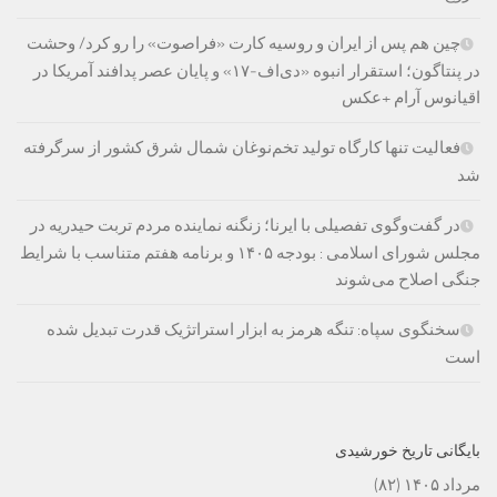
چین هم پس از ایران و روسیه کارت «فراصوت» را رو کرد/ وحشت
در پنتاگون؛ استقرار انبوه «دی‌اف‑۱۷» و پایان عصر پدافند آمریکا در
اقیانوس آرام +عکس
فعالیت تنها کارگاه تولید تخم‌نوغان شمال شرق کشور از سرگرفته
شد
در گفت‌وگوی تفصیلی با ایرنا؛ زنگنه نماینده مردم تربت حیدریه در
مجلس شورای اسلامی : بودجه ۱۴۰۵ و برنامه هفتم متناسب با شرایط
جنگی اصلاح می‌شوند
سخنگوی سپاه: تنگه هرمز به ابزار استراتژیک قدرت تبدیل شده
است
بایگانی تاریخ خورشیدی
مرداد ۱۴۰۵
(۸۲)