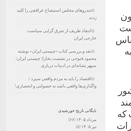
تندروهای مجلس استیضاح عراقچی را کلید
ون
زدند
ست
انتقاد ظریف از شرق گرایی سیاست
ساس
خارجی ایران
ه
نقد و بررسی کتاب «چیستی ایران» نوشته
محمود فتوحی در نشست بخارا؛ چیستی ایران؛
سپهر نشانه‌ای در ادبیات درباری
اقتصاد را باید به مردم واقعی سپرد /
واگذاری‌ها واقعی باشد نه خصولتی و انحصاری!
ور
ند
بایگانی تاریخ خورشیدی
 که
مرداد ۱۴۰۵
(۶۶)
رات
تیر ۱۴۰۵
(۸)