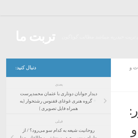
Skip to content
تربت ما
 تربت حیدریه میباشد مطالب گوناگون
ت و
دنبال کنید:
بعدی
دیدار جوانان دوتاری با عثمان محمدپرست
گروه هنری غوغای ققنوس رشتخوار (به
:
همراه فایل تصویری )
قبلی
و
روحانیت شیعه به کدام سو می‌رود؟ / از
«امام موسی صدر و بهشتی و طالقانی» تا