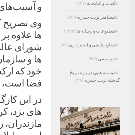
کتاب و کتابخانه
(۸۳۱)
و آسیب‌های 
مشاهیر تربت حیدریه
(۵۷۹)
وی تصریح ک
مطبوعات و رسانه ها
(۶,۷۲۳)
ها علاوه ب
شورای عال
منابع طبیعی و ابخیز داری
(۹۲)
ها و سازمان
موسیقی
(۵۹۲)
خود که ارک
نوشته هایی در باره تاریخ
گذشته تربت حیدریه
(۳۸)
فضا است، ا
در این کار
های یزد، ک
مازندران، ز