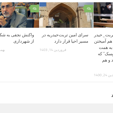
۰
۰
ربت_حیدر
سرای امین تربت‌حیدریه در
واکنش نجفی به شکا
هم آمیختن
مسیر احیا قرار دارد
از شهرداری
 به همت
فروردین 14, 1403
بهمن 3, 
ِسک” که
 و هم
, 1400