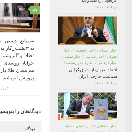
عراقچی را کلید زدند
مرداد 14, 1405
۰
#صنایع_دستی_ت
یه #پشت_کار به 
اخبار اجتماعی
/
اخبار اقتصادی
/
اخبار
“طلا” و “ابریشم”
حقوقی
/
اخبار سیاسی
/
اخبار صنعتی
/
جوانان روستای “ب
اخبار فرهنگی
/
مطبوعات و رسانه ها
انتقاد ظریف از شرق گرایی
هم معدن طلا دارد
سیاست خارجی ایران
پرورش ابریشم..
مرداد 14, 1405
فروردین 24
دیدگاهتان را بنویسید
اخبار اجتماعی
/
اخبار حقوقی
/
اخبار
دیدگاه
*