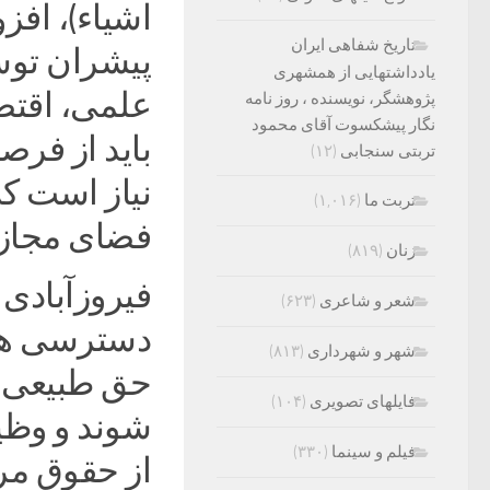
اشیاء)، افز
تاریخ شفاهی ایران
پیشران تو
یادداشتهایی از همشهری
علمی، اقتص
پژوهشگر، نویسنده ، روز نامه
نگار پیشکسوت آقای محمود
باید از فر
تربتی سنجابی
(۱۲)
نیاز است که
تربت ما
(۱,۰۱۶)
فضای مجازی
زنان
(۸۱۹)
فیروزآبادی 
شعر و شاعری
(۶۲۳)
دسترسی همه
شهر و شهرداری
(۸۱۳)
حق طبیعی آن
فایلهای تصویری
(۱۰۴)
شوند و وظی
فیلم و سینما
(۳۳۰)
از حقوق مر