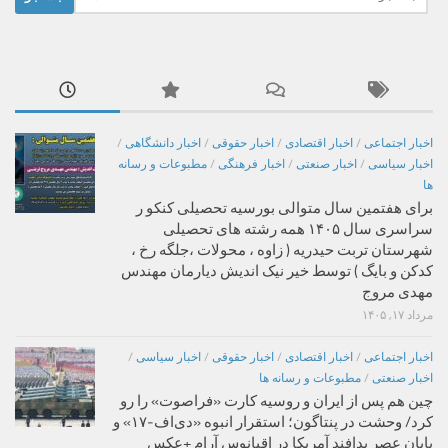
برای:
اخبار اجتماعی
/
اخبار اقتصادی
/
اخبار حقوقی
/
اخبار دانشگاهی
/
اخبار سیاسی
/
اخبار صنعتی
/
اخبار فرهنگی
/
مطبوعات و رسانه
ها
برای هفتمین سال متوالی بورسیه تحصیلی کنکو ر
سراسری سال ۱۴۰۵ همه رشته های تحصیلی
شهرستان تربت حیدریه ( زاوه ، محولات ،جلگه رخ ،
کدکن و بایگ ) توسط خیر نیک اندیش دیارمان مهندس
مهدی مروج
مرداد ۱۷, ۱۴۰۵
اخبار اجتماعی
/
اخبار اقتصادی
/
اخبار حقوقی
/
اخبار سیاسی
/
اخبار صنعتی
/
مطبوعات و رسانه ها
چین هم پس از ایران و روسیه کارت «فراصوت» را رو
کرد/ وحشت در پنتاگون؛ استقرار انبوه «دی‌اف‑۱۷» و
پایان عصر پدافند آمریکا در اقیانوس آرام +عکس