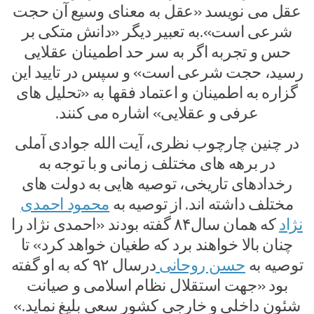
عقل می نویسد «عقل به معنای وسیع آن حجت
شرعی است».به تعبیر دیگر «دانش متکی بر
حس و تجربه اگر به سر حد اطمینان عقلایی
رسید، حجت شرعی است» و سپس در تایید این
گزاره به اطمینان و اعتماد فقها به «تحلیل های
عرفی و عقلایی» اشاره می کنند.
در چنین چارچوب نظری، آیت الله جوادی آملی
در برهه های مختلف زمانی و با توجه به
رخدادهای تاریخی، توصیه هایی به دولت های
مختلف داشته اند. از توصیه به
محمود احمدی
نژاد
که همان سال۸۴ گفته بودند «احمدی نژاد را
چنان بالا خواهند برد که طغیان خواهد کرد» تا
توصیه به
حسن روحانی
درسال ۹۲ که به او گفته
بود «جهت استقلال نظام اسلامی و صیانت
شئون داخلی و خارجیِ کشور سعی بلیغ نماید.»