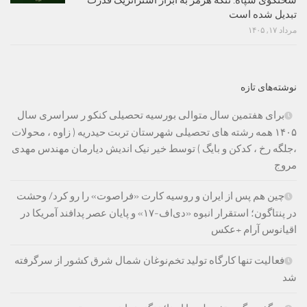
سخنگوی سپاه: تنگه هرمز به ابزار استراتژیک قدرت
تبدیل شده است
مرداد ۱۷, ۱۴۰۵
نوشته‌های تازه
برای هفتمین سال متوالی بورسیه تحصیلی کنکو ر سراسری سال
۱۴۰۵ همه رشته های تحصیلی شهرستان تربت حیدریه ( زاوه ، محولات
،جلگه رخ ، کدکن و بایگ ) توسط خیر نیک اندیش دیارمان مهندس مهدی
مروج
چین هم پس از ایران و روسیه کارت «فراصوت» را رو کرد/ وحشت
در پنتاگون؛ استقرار انبوه «دی‌اف‑۱۷» و پایان عصر پدافند آمریکا در
اقیانوس آرام +عکس
فعالیت تنها کارگاه تولید تخم‌نوغان شمال شرق کشور از سرگرفته
شد