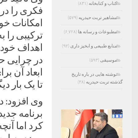
کتاب و کتابخانه
(۸۳۱)
فکری را در 
مشاهیر تربت حیدریه
(۵۷۹)
امکانات خود 
مطبوعات و رسانه ها
(۶,۷۲۸)
ترکیبی را ب
اهداف خود ن
منابع طبیعی و ابخیز داری
(۹۲)
در چرایی حو
موسیقی
(۵۹۳)
ابعاد آن ب
نوشته هایی در باره تاریخ
تا یک بار د
گذشته تربت حیدریه
(۳۸)
وی افزود: 
برنامه جدی
کرد اما آنچ