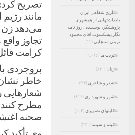
تصریح کرد:
تاریخ شفاهی ایران
مانند رژیم
یادداشتهایی از همشهری
می‌دهد زن 
پژوهشگر، نویسنده ، روز نامه
نگار پیشکسوت آقای محمود
تجاوز واقع 
تربتی سنجابی
(۱۲)
کرامت قائل 
تربت ما
(۱,۰۱۶)
بروجردی با
زنان
(۸۲۰)
خاطر نشان 
شعر و شاعری
(۶۲۳)
شعارهایی را
شهر و شهرداری
(۸۱۶)
مطرح کنند و
فایلهای تصویری
(۱۰۴)
صحنه اغتش
فیلم و سینما
(۳۳۰)
وی تأکید کر