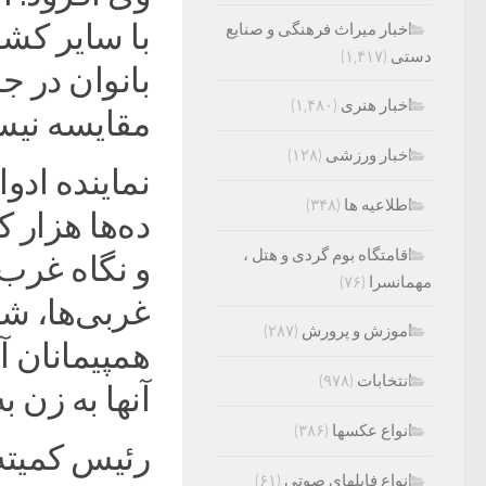
با سایر کش
اخبار میراث فرهنگی و صنایع
دستی
(۱,۴۱۷)
بانوان در جا
اخبار هنری
(۱,۴۸۰)
مقایسه نی
اخبار ورزشی
(۱۲۸)
نماینده اد
اطلاعیه ها
(۳۴۸)
ده‌ها هزار
اقامتگاه بوم گردی و هتل ،
و نگاه غرب
مهمانسرا
(۷۶)
غربی‌ها، شا
اموزش و پرورش
(۲۸۷)
همپیمانان آن
انتخابات
(۹۷۸)
آنها به زن ب
انواع عکسها
(۳۸۶)
رئیس کمیته
انواع فایلهای صوتی
(۶۱)