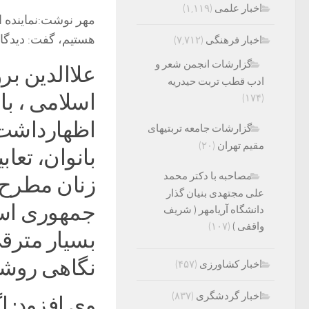
اخبار علمی
(۱,۱۱۹)
مهر نوشت:نماینده اد
هستیم، گفت: دیدگا
اخبار فرهنگی
(۷,۷۱۲)
گزارشات انجمن شعر و
علاالدین ب
ادب قطب تربت حیدریه
اسلامی ، با
(۱۷۴)
اظهارداشت:
گزارشات جامعه تربتیهای
مقیم تهران
(۲۰)
بانوان، تعا
مصاحبه با دکتر محمد
زنان مطرح ک
علی مجتهدی بنیان گذار
جمهوری اسل
دانشگاه آریامهر ( شریف
واقفی )
(۱۰۷)
بسیار متر
نگاهی روشن 
اخبار کشاورزی
(۴۵۷)
اخبار گردشگری
(۸۳۷)
وی افزود: ا