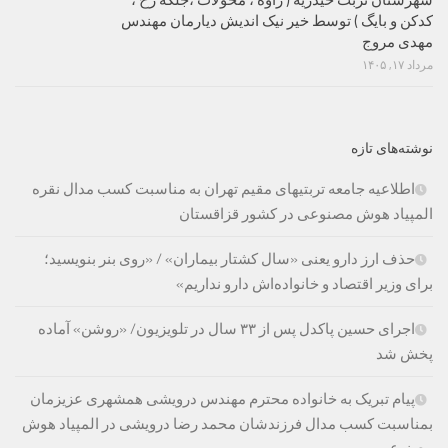
شهرستان تربت حیدریه ( زاوه ، محولات ،جلگه رخ ،
کدکن و بایگ ) توسط خیر نیک اندیش دیارمان مهندس
مهدی مروج
مرداد ۱۷, ۱۴۰۵
نوشته‌های تازه
اطلاعیه جامعه تربتیهای مقیم تهران به مناسبت کسب مدال نقره
المپیاد هوش مصنوعی در کشور قزاقستان
حذف ارز دارو یعنی «سال کشتار بیماران» / «روی بنر بنویسید؛
برای وزیر اقتصاد و خانواده‌اش دارو نداریم»
اجرای حسین پاکدل پس از ۳۳ سال در تلویزیون/ «روشن» آماده
پخش شد
پیام تبریک به خانواده محترم مهندس درویشی همشهری عزیزمان
بمناسبت کسب مدال فرزندشان محمد رضا درویشی در المپیاد هوش