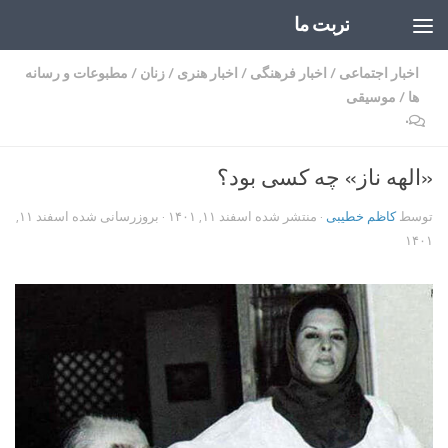
تربت ما
Skip to content
اخبار اجتماعی
/
اخبار فرهنگی
/
اخبار هنری
/
زنان
/
مطبوعات و رسانه
ها
/
موسیقی
۰
«الهه ناز» چه کسی بود؟
توسط
کاظم خطیبی
· منتشر شده
اسفند ۱۱, ۱۴۰۱
· بروزرسانی شده
اسفند ۱۱,
۱۴۰۱