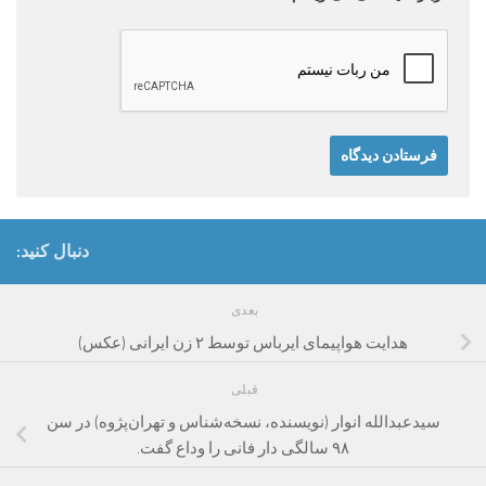
دنبال کنید:
بعدی
هدایت هواپیمای ایرباس توسط ۲ زن ایرانی (عکس)
قبلی
سید‫عبدالله انوار‬ (نویسنده، ‬نسخه‌شناس و تهران‌پژوه) در سن
۹۸ سالگی دار فانی را وداع گفت.