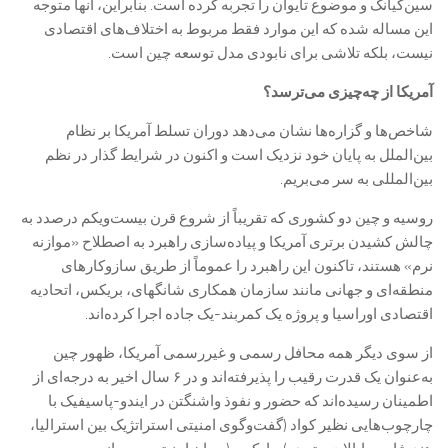
سین‌کیانگ و موضوع تایوان را تجربه کرده است. بنابراین، آنها متوجه
این مساله شده که این موارد فقط مربوط به اختلاف‌های اقتصادی
نیست، بلکه تلاشی برای نابودی مدل توسعه چین است.
آمریکا از چه‌چیزی می‌ترسد؟
شاخص‌ها و گزاره‌ها نشان می‌دهد دوران تسلط آمریکا بر نظام
بین‌الملل به‌ پایان خود نزدیک است و اکنون در شرایط گذار در نظم
‌بین‌المللی به سر می‌بریم.
روسیه و چین دو کشوری که تقریباً از شروع قرن بیست‌ویکم درصدد به‌
چالش کشیدن برتری آمریکا و پیاده‌سازی راهبرد به‌ اصطلاح «موازنه
نرم» هستند، تاکنون این راهبرد را عموماً از طریق سازوکارهای
منطقه‌ای و جهانی مانند سازمان همکاری شانگهای، بریکس، اتحادیه
اقتصادی اوراسیا و پروژه یک کمربند-یک جاده اجرا کرده‌اند.
از سوی‌ دیگر همه محافل رسمی و غیررسمی آمریکا، ظهور چین
به‌عنوان یک قدرت رقیب را پذیرفته‌اند و در ۶ سال اخیر به درجه‌ای از
اطمینان رسیده‌اند که حضور و نفوذ واشنگتن در ایندو-پاسیفیک با
چارچوب‌هایی نظیر کواد (گفت‌وگوی امنیتی استراتژیک بین استرالیا،