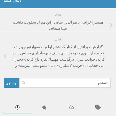
دنبال کنید:
بعدی
همسر اخراجی ناصرالدین شاه در این منزل سکونت داشت
صبا صحاف
قبلی
گزارش خبرآنلاین از کنار گذاشتن اولویت «مهارتورم و رشد
تولید» از سوی جبهه پایداری هدف جبهه‌پایداری مجلس زنده
کردن حوادث پس‌از درگذشت مهسا/ نقره داغ کردن«دختران
بی حجاب»؛ «جریمه ۳میلیاردی» تا «ممنوعیت اینترنت» و…
جستجو
برای: