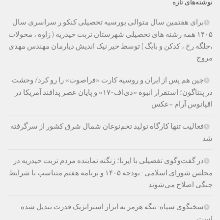
نوشته‌های تازه
برای هفتمین سال متوالی بورسیه تحصیلی کنکو ر سراسری سال
۱۴۰۵ همه رشته های تحصیلی شهرستان تربت حیدریه ( زاوه ، محولات
،جلگه رخ ، کدکن و بایگ ) توسط خیر نیک اندیش دیارمان مهندس مهدی
مروج
چین هم پس از ایران و روسیه کارت «فراصوت» را رو کرد/ وحشت
در پنتاگون؛ استقرار انبوه «دی‌اف‑۱۷» و پایان عصر پدافند آمریکا در
اقیانوس آرام +عکس
فعالیت تنها کارگاه تولید تخم‌نوغان شمال شرق کشور از سرگرفته
شد
در گفت‌وگوی تفصیلی با ایرنا؛ زنگنه نماینده مردم تربت حیدریه در
مجلس شورای اسلامی : بودجه ۱۴۰۵ و برنامه هفتم متناسب با شرایط
جنگی اصلاح می‌شوند
سخنگوی سپاه: تنگه هرمز به ابزار استراتژیک قدرت تبدیل شده
است