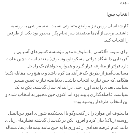
دهد»
انتخاب چین!
کارشناسان روس نیز مواضع متفاوتی نسبت به سفر شی به روسیه
داشتند. برخی از آن‌ها معتقدند سرانجام پکن مجبور بود یکی از طرفین
را انتخاب کند.
برای نمونه «آلکسی ماسلوف» مدیر مؤسسه کشورهای آسیایی و
آفریقایی دانشگاه دولتی مسکو (لومونسوف) معتقد است «چین عادت
دارد فراتر از منازعه قرار گیرد و همواره خواهان یک راه‌حل
مسالمت‌آمیز از طریق یک فرآیند مذاکره باشد و به‌هیچ‌وجه مقابله نکند؛
هنگامی‌که چین نیاز به انتخاب داشت، بلافاصله نیاز به تعیین مسیر
سیاسی بعدی را پدید آورد. حتی در ابتدای سال گذشته، پکن به یک
سیاست فاصله‌گذاری پایبند بود اما اکنون چین مجبور به انتخاب شده و
این انتخاب طرفدار روسیه بود».
ماسلوف این موارد را در گفت‌وگو با اندیشکده شورای امور بین‌الملل
روسیه (ریاک) بیان کرد و افزود: پکن در یک‌سال گذشته فشارهای زیادی
مانند عدم‌ عرضه تعدادی از فناوری‌ها به چین مانند نیمه‌هادی‌ها، مساله