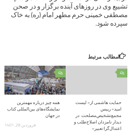
تشییع وی در روزهای آینده برگزار و در صحن
مصطفی خمینی حرم مطهر امام (ره) به خاک
سپرده شود.
مطالب مرتبط
۰
۰
حمایت هاشمی از« لیست
همه چیز درباره مهمترین
‌امید» رییس
نمایشگاه‌های بین‌المللی کتاب
مجمع‌تشخیص‌مصلحت در
در جهان
دیدار نامزدان اصلاح‌طلب و
فروردین 28, 1401
اعتدال‌گرا:تعبیر«