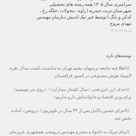
سراسری سال ۱۴۰۵ همه رشته های تحصیلی
شهرستان تربت حیدریه ( زاوه ، محولات ،جلگه رخ ،
کدکن و بایگ ) توسط خیر نیک اندیش دیارمان مهندس
مهدی مروج
مرداد ۱۷, ۱۴۰۵
نوشته‌های تازه
اطلاعیه جامعه تربتیهای مقیم تهران به مناسبت کسب مدال نقره
المپیاد هوش مصنوعی در کشور قزاقستان
حذف ارز دارو یعنی «سال کشتار بیماران» / «روی بنر بنویسید؛
برای وزیر اقتصاد و خانواده‌اش دارو نداریم»
اجرای حسین پاکدل پس از ۳۳ سال در تلویزیون/ «روشن» آماده
پخش شد
پیام تبریک به خانواده محترم مهندس درویشی همشهری عزیزمان