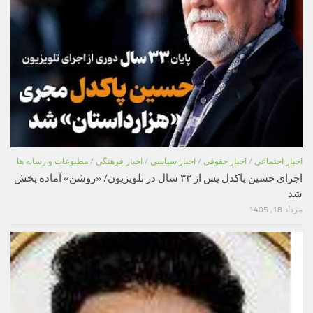
اخبار اجتماعی
/
اخبار حقوقی
/
اخبار سیاسی
/
اخبار فرهنگی
/
مطبوعات و رسانه ها
اجرای حسین پاکدل پس از ۳۳ سال در تلویزیون/ «روشن» آماده پخش
شد
مرداد 18, 1405