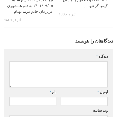
کتاب (فقه و حقوق ) ( یاد ان
تربت حیدریه به تاریخ شنبه
کیمیا گر تنها )
۱۴۰۱/۰۹/۰۵ به قلم همشهری
عزیزمان خانم مریم بهنام
تیر 2, 1395
آذر 8, 1401
دیدگاهتان را بنویسید
دیدگاه
*
ایمیل
*
نام
*
وب‌ سایت