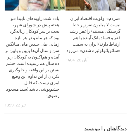
«مردم» اولویت اقتصاد ایران
یادداشت زاویه‌های ناپیدا :دو
نیست ۷ میلیون نفر زیر خط
هفته پیش در شورای شهر،
گرسنگی هستند/ راغفر: رشد
بحث بر سر کودکان زباله‌گرد
فقر و فساد بانک آینده با هم
بود که هر ماه و در هر بازه
ارتباط دارند/ایران به سمت
زمانی طی چندین ماه، میانگین
«سائوپائولوئیزه شدن» می‌رود
سن و سال آن‌ها پایین و پایین تر
آمده و هم‌اکنون به کودکان زیر
آبان 20, 1404
ده سال هم رسیده است چشم
بستن بر این واقعه و جلوگیری
نکردن از این تداوم این وضع
امری نیست که قابل
چشم‌پوشی باشد (سید مسعود
رضوی)
تیر 22, 1399
دیدگاهتان را بنویسید