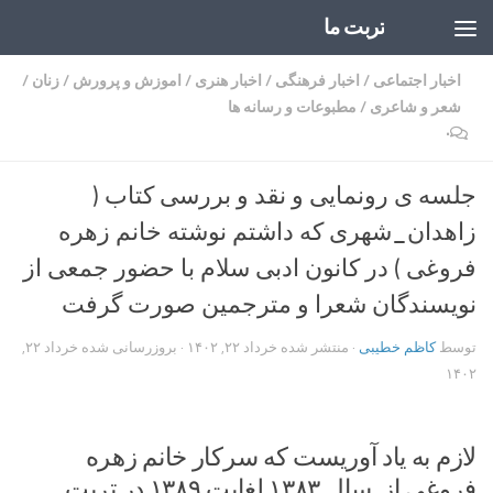
تربت ما
Skip to content
اخبار اجتماعی
/
اخبار فرهنگی
/
اخبار هنری
/
اموزش و پرورش
/
زنان
/
شعر و شاعری
/
مطبوعات و رسانه ها
۰
جلسه ی رونمایی و نقد و بررسی کتاب (
زاهدان_شهری که داشتم نوشته خانم زهره
فروغی ) در کانون ادبی سلام با حضور جمعی از
نویسندگان شعرا و مترجمین صورت گرفت
توسط
کاظم خطیبی
· منتشر شده
خرداد ۲۲, ۱۴۰۲
· بروزرسانی شده
خرداد ۲۲,
۱۴۰۲
لازم به یاد آوریست که سرکار خانم زهره
فروغی از سال ۱۳۸۳ لغایت ۱۳۸۹ در تربت