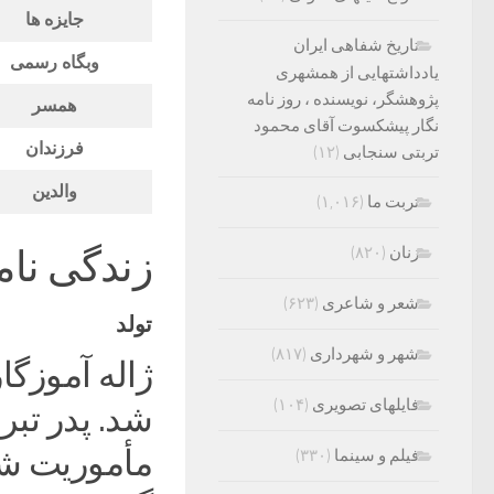
جایزه ها
تاریخ شفاهی ایران
وبگاه رسمی
یادداشتهایی از همشهری
پژوهشگر، نویسنده ، روز نامه
همسر
نگار پیشکسوت آقای محمود
فرزندان
تربتی سنجابی
(۱۲)
والدین
تربت ما
(۱,۰۱۶)
زندگی نام
زنان
(۸۲۰)
شعر و شاعری
(۶۲۳)
تولد
شهر و شهرداری
(۸۱۷)
فایلهای تصویری
(۱۰۴)
شد. پدر تبر
مأموریت شغ
فیلم و سینما
(۳۳۰)