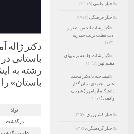
اخبار علمی
(۱,۱۱۹)
اخبار فرهنگی
(۷,۷۱۶)
گزارشات انجمن شعر و
ادب قطب تربت حیدریه
(۱۷۴)
دکتر ژاله آ
گزارشات جامعه تربتیهای
باستانی در 
مقیم تهران
(۲۰)
رشته به ایش
مصاحبه با دکتر محمد
باستان» را دا
علی مجتهدی بنیان گذار
دانشگاه آریامهر ( شریف
واقفی )
(۱۰۷)
تولد
اخبار کشاورزی
(۴۵۷)
درگذشت
اخبار گردشگری
(۸۳۷)
علت درگذشت