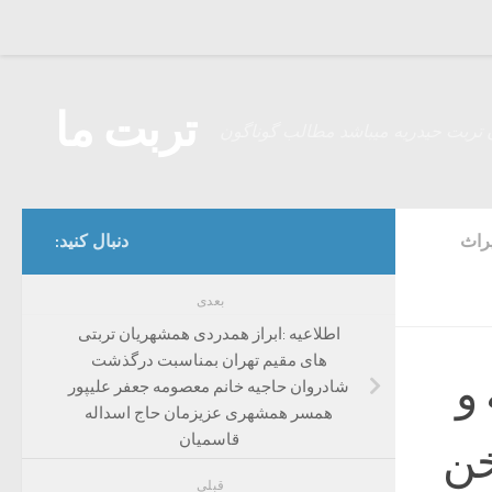
Skip to content
تربت ما
 تربت حیدریه میباشد مطالب گوناگون
یراث
دنبال کنید:
بعدی
اطلاعیه :ابراز همدردی همشهریان تربتی
های مقیم تهران بمناسبت درگذشت
و
شادروان حاجیه خانم معصومه جعفر علیپور
همسر همشهری عزیزمان حاج اسداله
قاسمیان
خن
قبلی