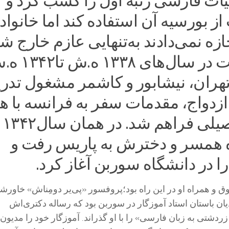
یات فارسی رتبه اول را کسب کرد و
ز بورسیه آن استفاده کند اما خانواد
جازه نمی‌دادند به‌تنهایی عازم خارج شو
به‌همین جهت در سال‌های ۳۳۸
هران، نیشابور و کاشمر مشغول تد
ازدواج، مقدمات سفر به فرانسه با ه
بورسیه تحصیلی فراهم شد. در همان سال۱۳۴۲
همسر و دخترش به پاریس رفت و
 در دانشگاه سوربن آغاز کرد.
 و همراه او در این راه بود؛پروفسور «پی‌یر دومِناش» خاورش
یان باستان استاد آموزگار در سوربن بود که رساله دکتری‌اش
ردشتی به زبان فارسی» را با او گذراند. آموزگار خود را مدیون 