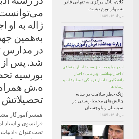
در رشته ادب
کلان، بانک مرکزی به تنهایی قادر
به مهار تورم نیست
می‌توانست ا
مرداد 16, 1405
ژاله به او ا
در مدارس ت
شد. پس از 
اب و هوا و محیط زیست
/
اخبار اجتماعی
/
اخبار بهداشتی ودر مانی
/
اخبار
دانشگاهی
/
اخبار فرهنگی
/
مطبوعات و
ه.ش همراه 
رسانه ها
زنگ خطر سلامت در سایه
تحصیلاتش را
چالش‌های محیط زیستی در
سیستان و بلوچستان
همسر آموزگار مشوق
مرداد 16, 1405
فرانسوی و استاد اد
تحت‌عنوان «ادبیات ز