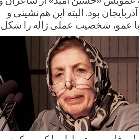
 عمویش «حسین امید» از شاعران و
ربایجان بود. البته این هم‌نشینی و
ا عمو، شخصیت عملی ژاله را شکل د