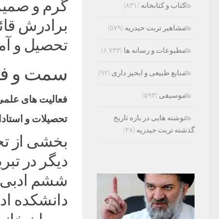
گرم و صمیمی
کتاب و کتابخانه
(۸۳۱)
برادرش قائل
مشاهیر تربت حیدریه
(۵۷۹)
تحصیل و آم
مطبوعات و رسانه ها
(۶,۷۳۳)
سمت و فع
منابع طبیعی و ابخیز داری
(۹۲)
موسیقی
(۵۹۳)
فعالیت های علمی
تحصیلات و استادا
نوشته هایی در باره تاریخ
گذشته تربت حیدریه
(۳۸)
بخشی از تح
دیگر در تبر
ششم ادبی از
دانشکده ادب