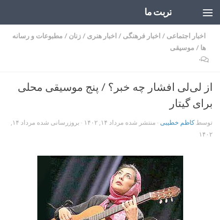
تربت ما
Skip to content
اخبار اجتماعی
/
اخبار فرهنگی
/
اخبار هنری
/
زنان
/
مطبوعات و رسانه
ها
/
موسیقی
۰
از لی‌لی افشار چه خبر؟ / پنج موسیقی محلی
برای گیتار
توسط
کاظم خطیبی
· منتشر شده
مرداد ۱۴, ۱۴۰۲
· بروزرسانی شده
مرداد ۱۴,
۱۴۰۲