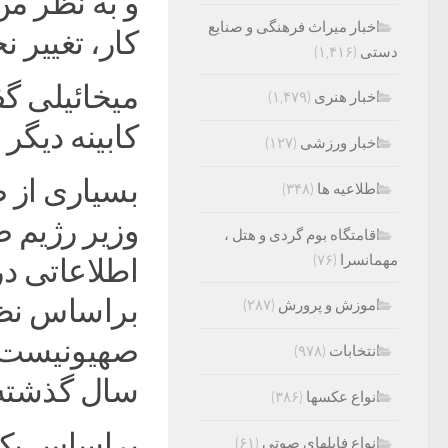
و به نظر من
اخبار میراث فرهنگی و صنایع
کار، تغییر
دستی
(۱,۴۱۶)
میخائیلی گف
اخبار هنری
(۱,۴۷۹)
کابینه دیگ
اخبار ورزشی
(۱۲۷)
بسیاری از ص
اطلاعیه ها
(۳۴۸)
وزیر رژیم 
اقامتگاه بوم گردی و هتل ،
مهمانسرا
(۷۶)
اطلاعاتی د
براساس نظر
اموزش و پرورش
(۲۸۷)
انتخابات
(۹۷۸)
سال گذشته
انواع عکسها
(۳۸۶)
براساس یک 
انواع فایلهای صوتی
(۶۱)