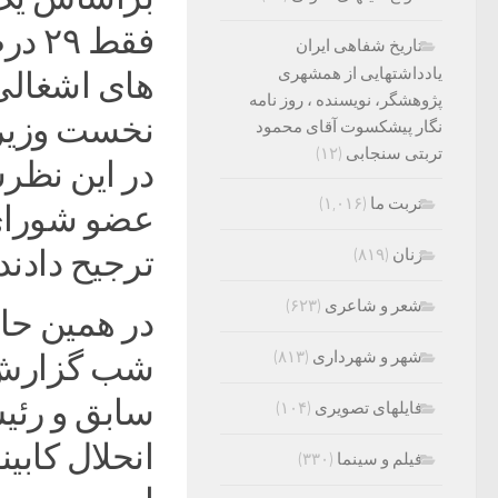
فقط
تاریخ شفاهی ایران
یادداشتهایی از همشهری
های اشغالی
پژوهشگر، نویسنده ، روز نامه
نگار پیشکسوت آقای محمود
تربتی سنجابی
(۱۲)
در این نظر
تربت ما
(۱,۰۱۶)
عضو شورای 
ترجیح دادند.
زنان
(۸۱۹)
شعر و شاعری
(۶۲۳)
در همین حا
شهر و شهرداری
(۸۱۳)
شب گزارش د
سابق و رئی
فایلهای تصویری
(۱۰۴)
انحلال کابی
فیلم و سینما
(۳۳۰)