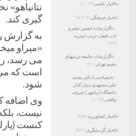
اخبار علمی
(۱,۱۱۹)
نتانیاهو» ن
گیری کند.
اخبار فرهنگی
(۷,۷۰۹)
گزارشات انجمن شعر و
به گزارش ر
ادب قطب تربت حیدریه
(۱۷۴)
«میراو میخا
گزارشات جامعه تربتیهای
می رسد، رفت
مقیم تهران
(۲۰)
است که می 
مصاحبه با دکتر محمد
شود.
علی مجتهدی بنیان گذار
دانشگاه آریامهر ( شریف
وی اضافه کر
واقفی )
(۱۰۷)
نیست، بلکه ب
اخبار کشاورزی
(۴۵۷)
کنست (پارلم
اخبار گردشگری
(۸۳۶)