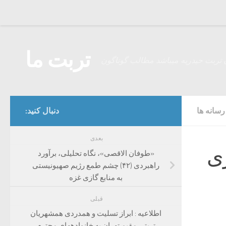
Skip to content
تربت ما
 تربت حیدریه میباشد مطالب گوناگون
سانه ها
دنبال کنید:
بعدی
ری
«طوفان الاقصی»، نگاه تحلیلی، برآورد
راهبردی (۴۲) چشم طمع رژیم صهیونیستی
به منابع گازی غزه
قبلی
اطلاعیه : ابراز تسلیت و همدردی همشهریان
تربتی مقیم تهران به خانوادههای محترم