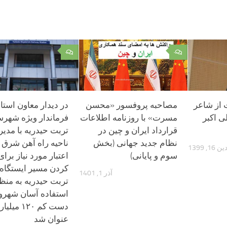
۰
۰
ت از شاعر
مصاحبه پروفسور «محسن
در دیدار معاون استان
 اکبر
مسرت» با روزنامه اطلاعات
فرماندار ویژه شهرس
قرارداد ایران و چین در
تربت حیدریه با مدیر
نظام جدید جهانی (بخش
ناحیه راه آهن شرق 
, 1399
سوم و پایانی)
اعتبار مورد نیاز برای
کردن مسیر ایستگاه 
آذر 1, 1401
تربت حیدریه به منظ
استفاده آسان شهرون
دست کم ۱۲۰ م
عنوان شد