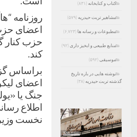
است.
کتاب و کتابخانه
(۸۳۱)
روزنامه “ها
مشاهیر تربت حیدریه
(۵۷۹)
اعضای حزب ل
مطبوعات و رسانه ها
(۶,۷۲۳)
حزب کنار گر
منابع طبیعی و ابخیز داری
(۹۲)
کند.
موسیقی
(۵۹۲)
براساس گزا
نوشته هایی در باره تاریخ
اعضای لیکود
گذشته تربت حیدریه
(۳۸)
جنگ یا «یول
اطلاع رسانی
نخست وزیری