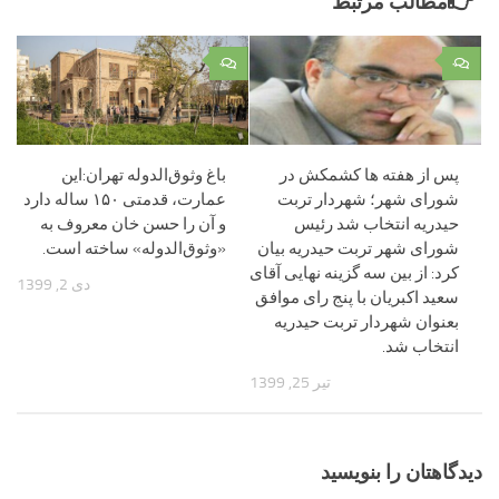
مطالب مرتبط
۰
۰
پس از هفته ها کشمکش در
باغ وثوق‌الدوله تهران:این
شورای شهر؛ شهردار تربت
عمارت، قدمتی ۱۵۰ ساله دارد
حیدریه انتخاب شد رئیس
و آن را حسن خان معروف به
شورای شهر تربت حیدریه بیان
«وثوق‌الدوله» ساخته است.
کرد: از بین سه گزینه نهایی آقای
دی 2, 1399
سعید اکبریان با پنج رای موافق
بعنوان شهردار تربت حیدریه
انتخاب شد.
تیر 25, 1399
دیدگاهتان را بنویسید