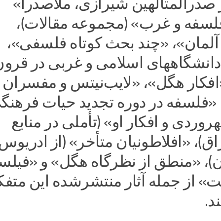
 صدرالمتألهین شیرازی، ملاصدرا»
فلسفه و غرب» (مجموعه مقالات)،
آلمان»، «چند بحث کوتاه فلسفی»،
انشگاههای اسلامی و غربی در قرون
کار هگل»، «لایب‌نیتس و مفسران
 «فلسفه در دوره تجدید حیات فرهنگ
ردی و افکار او» (تأملی در منابع
)، «افلاطونیان متأخر» (از ادریوس 
ن)، «منطق از نظرگاه هگل» و «فیل
» از جمله آثار منتشرشده این متفک
د.