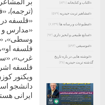
بر المشاعر
کتاب و کتابخانه
(۸۳۱)
(ترجمه)، «
مشاهیر تربت حیدریه
(۵۷۹)
«فلسفه در 
مطبوعات و رسانه ها
(۶,۷۳۹)
«مدارس و د
منابع طبیعی و ابخیز داری
(۹۲)
وسطی»، «اف
موسیقی
(۵۹۳)
فلسفه او»،
غرب»، «سهرو
نوشته هایی در باره تاریخ
گذشته تربت حیدریه
(۳۸)
فلسفه اشراق
ویکتور کوز
دانشجو است
ایرانی هستن