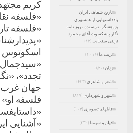
تاریخ شفاهی ایران
«فلسفه نقا
یادداشتهایی از همشهری
«فلسفه تاری
پژوهشگر، نویسنده ، روز نامه
نگار پیشکسوت آقای محمود
«پدیدارشن
تربتی سنجابی
(۱۲)
اسکوتوس و 
تربت ما
(۱,۰۱۶)
«سیدجمال‌ا
زنان
(۸۲۰)
تجدد»، «نگا
شعر و شاعری
(۶۲۳)
جهان غرب» 
شهر و شهرداری
(۸۱۷)
فلسفه او» 
«داستایفسکی
فایلهای تصویری
(۱۰۴)
«آشنایی ایر
فیلم و سینما
(۳۳۰)