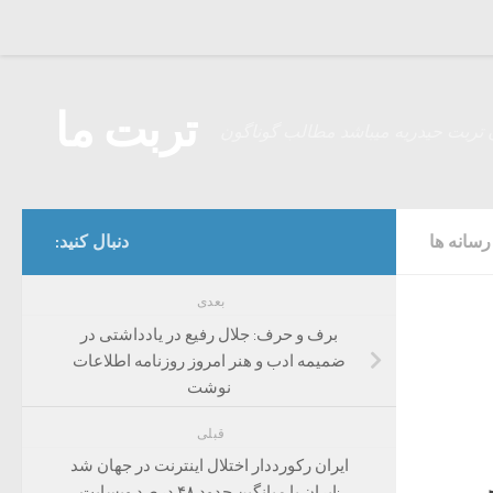
Skip to content
تربت ما
 تربت حیدریه میباشد مطالب گوناگون
سانه ها
دنبال کنید:
بعدی
برف و حرف: جلال رفیع در یادداشتی در
ضمیمه ادب و هنر امروز روزنامه اطلاعات
نوشت
قبلی
ایران رکورددار اختلال اینترنت در جهان شد
:ایران با میانگین حدود ۴۸ درصد وبسایت