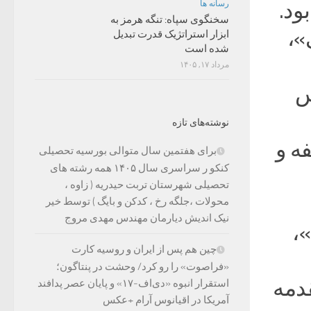
 در تبریز بود.
رسانه ها
سخنگوی سپاه: تنگه هرمز به
»،
ابزار استراتژیک قدرت تبدیل
شده است
مرداد ۱۷, ۱۴۰۵
س
نوشته‌های تازه
ه و
برای هفتمین سال متوالی بورسیه تحصیلی
کنکو ر سراسری سال ۱۴۰۵ همه رشته های
تحصیلی شهرستان تربت حیدریه ( زاوه ،
محولات ،جلگه رخ ، کدکن و بایگ ) توسط خیر
نیک اندیش دیارمان مهندس مهدی مروج
،
چین هم پس از ایران و روسیه کارت
«فراصوت» را رو کرد/ وحشت در پنتاگون؛
قدمه
استقرار انبوه «دی‌اف‑۱۷» و پایان عصر پدافند
آمریکا در اقیانوس آرام +عکس