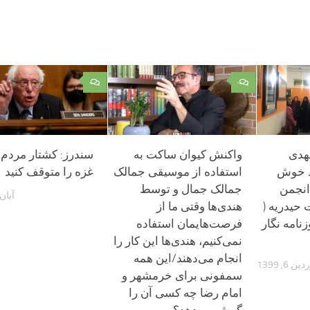
۰
۰
مهدی
واکنش کیوان ساکت به
سندرز: کشتار مردم ب
د خوش
استفاده از موسیقی جمالک
غزه را متوقف کنید
انجمن
جمالک جمال و توسط
آبان 14, 02
حیدریه (
هندی‌ها وقتی ما از
نامه نگار
فرصت‌هایمان استفاده
نمی‌کنیم، هندی‌ها این کار را
انجام می‌دهند/این همه
 6, 1399
سمفونی برای خرمشهر و
امام رضا چه کسی آن را
گوش می‌دهد؟