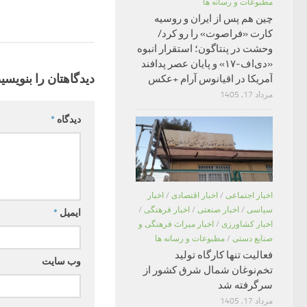
مطبوعات و رسانه ها
چین هم پس از ایران و روسیه
کارت «فراصوت» را رو کرد/
وحشت در پنتاگون؛ استقرار انبوه
«دی‌اف‑۱۷» و پایان عصر پدافند
دیدگاهتان را بنویسید
آمریکا در اقیانوس آرام +عکس
مرداد 17, 1405
دیدگاه
*
اخبار اجتماعی
/
اخبار اقتصادی
/
اخبار
سیاسی
/
اخبار صنعتی
/
اخبار فرهنگی
/
ایمیل
*
اخبار کشاورزی
/
اخبار میراث فرهنگی و
صنایع دستی
/
مطبوعات و رسانه ها
فعالیت تنها کارگاه تولید
وب‌ سایت
تخم‌نوغان شمال شرق کشور از
سرگرفته شد
مرداد 17, 1405