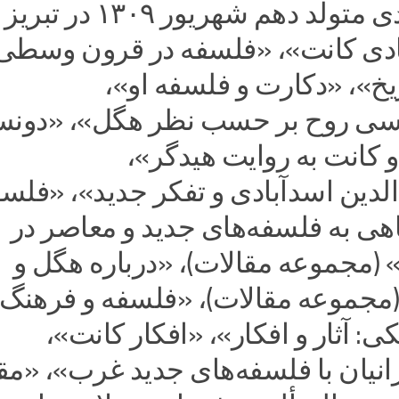
کریم مجتهدی متولد دهم شهریور ۱۳۰۹
دی کانت»، «فلسفه در قرون وسطی
خ»، «دکارت و فلسفه او»،
اسی روح بر حسب نظر هگل»، «دون
کانت به روایت هیدگر»،
لدین اسدآبادی و تفکر جدید»، «فلسف
هی به فلسفه‌های جدید و معاصر در
(مجموعه مقالات)، «درباره هگل و
(مجموعه مقالات)، «فلسفه و فرهنگ»
: آثار و افکار»، «افکار کانت»،
انیان با فلسفه‌های جدید غرب»، «م