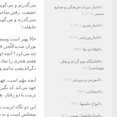
می‌گذریم و می‌گوی
اخبار میراث فرهنگی و صنایع
حقیقت، رفتن صاحبد
دستی
(۱,۴۱۸)
نمی‌گذرند و می‌گوی
اخبار هنری
(۱,۴۸۰)
خانقاه»!
اخبار ورزشی
(۱۲۸)
حالا بهتر است وسط د
بوران شدید‌اللّحن ق
اطلاعیه ها
(۳۴۸)
چه می‌کرد؟ آنچه ا
هفتم هجری را نماد
اقامتگاه بوم گردی و هتل ،
دگراندیشی بدانیم و خ
مهمانسرا
(۷۶)
اموزش و پرورش
(۲۸۷)
آنچه مهّم است، فهم
جهد می‌کند که بگیرد
انتخابات
(۹۷۹)
تربیت یا دو رفتار، 
انواع عکسها
(۳۸۶)
این دو نگاه (تربیت 
منعکس است و به دا
انواع فایلهای صوتی
(۶۱)