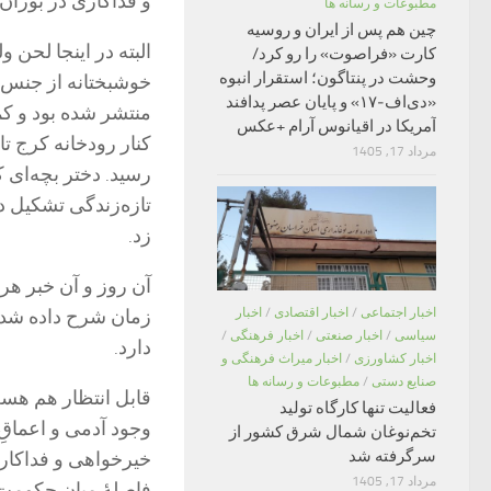
و فداکاری در بوران
مطبوعات و رسانه ها
چین هم پس از ایران و روسیه
البته در اینجا لحن 
کارت «فراصوت» را رو کرد/
وحشت در پنتاگون؛ استقرار انبوه
خوشبختانه از جنس و
«دی‌اف‑۱۷» و پایان عصر پدافند
منتشر شده بود و کم
آمریکا در اقیانوس آرام +عکس
کنار رودخانه کرج ت
مرداد 17, 1405
رسید. دختر بچه‌ای 
تازه‌زندگی تشکیل دا
زد.
آن روز و آن خبر هرچ
اخبار اجتماعی
/
اخبار اقتصادی
/
اخبار
زمان شرح داده شده، 
سیاسی
/
اخبار صنعتی
/
اخبار فرهنگی
/
دارد.
اخبار کشاورزی
/
اخبار میراث فرهنگی و
صنایع دستی
/
مطبوعات و رسانه ها
قابل انتظار هم هست
فعالیت تنها کارگاه تولید
وجود آدمی و اعماق
تخم‌نوغان شمال شرق کشور از
سرگرفته شد
خیرخواهی و فداکاری
مرداد 17, 1405
فاصلۀ میان حکومت 