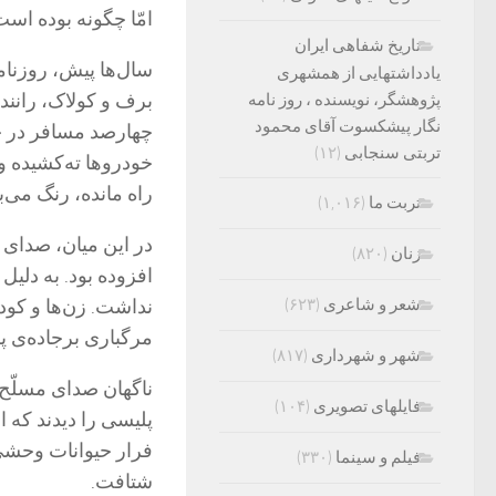
امّا چگونه بوده اس
تاریخ شفاهی ایران
سال‌ها پیش، روزنام
یادداشتهایی از همشهری
برف و کولاک، رانند
پژوهشگر، نویسنده ، روز نامه
نگار پیشکسوت آقای محمود
چهارصد مسافر در جا
تربتی سنجابی
(۱۲)
خودرو‌ها ته‌کشیده و
راه مانده، رنگ می‌
تربت ما
(۱,۰۱۶)
در این میان، صدای 
زنان
(۸۲۰)
افزوده بود. به دلیل
شعر و شاعری
(۶۲۳)
نداشت. زن‌ها و کود
مرگباری برجاده‌ی پ
شهر و شهرداری
(۸۱۷)
ناگهان صدای مسلّح
فایلهای تصویری
(۱۰۴)
پلیسی را دیدند که 
فرار حیوانات وحشی،
فیلم و سینما
(۳۳۰)
شتافت.