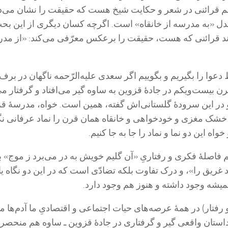
یم قرائنی در شعر و حکایت شیخ هست که حقیقت را نشان می‌د
ل «به مدرسه از خانقاه» است. اگرچه کسان دیگری از این بح
ند قرائنی که هست، حقیقت را برعکس معرّفی می‌کند: «از مدر
عوا را بگیریم و بگوییم اگر سعدی علیه‌الرّحمه ناگهان در برف 
رن بیست‌و‌یکم در جادۀ قزوین به ساوه گیر می‌افتاد و گرفتار م
و در این سرودۀ گلستانی‌اش گفته، همین است. خواه، مدرسۀ ق
 خشک مغزی و خودخواهی و خانقاه همان قرن را نماد عرفانی ن
واه این دو نما و نماد را جا به جا کنیم.
 فاصلۀ فکری و رفتاریِ «آن گلیم خویش به در می‌برد ز موج» با
 غریق را»، و درک تفاوت بلکه تضادّی است که در این دو نگاه یا
همیشه وجود داشته و هنوز هم وجود دارد.
و رفتار) در همۀ عرصه‌های حیات اجتماعی و اقتصادیِ ما آدم‌ها مت
ستان واقعیِ گیر و گرفتاری در جادۀ قزوین ـ ساوه هم منحصر