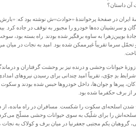
ت آن داستان؟
ۀ ایران در صفحۀ پرخوانندۀ «حوادث»‌ش نوشته بود که: «بارش
گان و سرنشینان ده‌ها خودرو را مجبور به توقف در جاده کرد. بی
دۀ بویین‌زهرا به ساوه برفگیر شده بودند. راه بسته بود، سوخ
 تحمّل سرما تقریباً غیرممکن شده بود. امید به نجات در میان مر
باخت.
زوزۀ حیوانات وحشی و درنده نیز بر وحشت گرفتاران و درماندگ
 شرایط بدِ جوّی، تقریباً امید چندانی برای رسیدن نیرو‌های امداد
کان، پیر‌ها و جوان‌ها، داخل خودرو‌ها حبس شده بودند و سکوت
ر از برف حکفرما شده بود.
 شدن اسلحه‌ای سکوت را شکست. مسافران در راه مانده، از د
اسلحه‌اش را برای شلّیک به سوی حیوانات وحشی مسلّح می‌کرد
 گروهبان یکم مجتبی جعفرنیا در میان برف و کولاک به نجات 