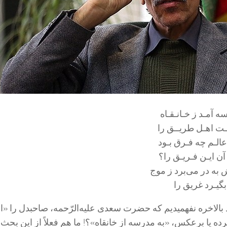
ه آمـد ز خـانـقـاه
 اهـل طریــق را
عالـم چه فـرق بـود
 آن ایـن فـریـق را؟
به در می‌برد ز موج
گیـرد غریق را
د بالاخره نفهمیدیم که حضرت سعدی علیه‌الرّحمه، صاحبدل را «ا
ده یا برعکس، «به مدرسه از خانقاه»؟! ما هم فعلاً از این بحث