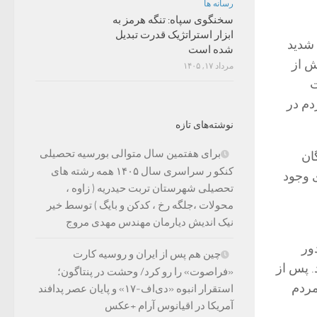
رسانه ها
سخنگوی سپاه: تنگه هرمز به
ابزار استراتژیک قدرت تبدیل
 شدید
شده است
ش از
مرداد ۱۷, ۱۴۰۵
ت
دم در
نوشته‌های تازه
برای هفتمین سال متوالی بورسیه تحصیلی
ان
کنکو ر سراسری سال ۱۴۰۵ همه رشته های
ی وجود
تحصیلی شهرستان تربت حیدریه ( زاوه ،
محولات ،جلگه رخ ، کدکن و بایگ ) توسط خیر
نیک اندیش دیارمان مهندس مهدی مروج
ور
چین هم پس از ایران و روسیه کارت
. پس از
«فراصوت» را رو کرد/ وحشت در پنتاگون؛
مردم
استقرار انبوه «دی‌اف‑۱۷» و پایان عصر پدافند
آمریکا در اقیانوس آرام +عکس