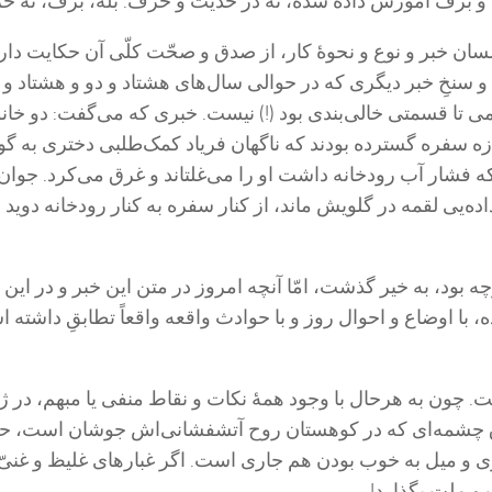
 و برف آموزش داده شده، نه در حدیث و حرف. بله، برف، نه ح
ولسان خبر و نوع و نحوۀ کار، از صدق و صحّت کلّی آن حکایت دار
 سنخِ خبر دیگری که در حوالی سال‌های هشتاد و دو و هشتاد و
ی تا قسمتی خالی‌بندی بود (!) نیست. خبری که می‌گفت: دو خانو
ازه سفره گسترده بودند که ناگهان فریاد کمک‌طلبی دختری به 
که فشار آب رودخانه داشت او را می‌غلتاند و غرق می‌کرد. جوان
ده‌یی لقمه در گلویش ماند، از کنار سفره به کنار رودخانه دوید 
ه بود، به خیر گذشت، امّا آنچه امروز در متن این خبر و در این 
با اوضاع و احوال روز و با حوادث واقعه واقعاً تطابقِ داشته 
. چون به هرحال با وجود همۀ نکات و نقاط منفی یا مبهم، در ژ
ِ چشمه‌ای که در کوهستان روح آتشفشانی‌اش جوشان است، ح
 و میل به خوب بودن هم جاری است. اگر غبار‌های غلیظ و غنیّ
و ملت بگذارد!