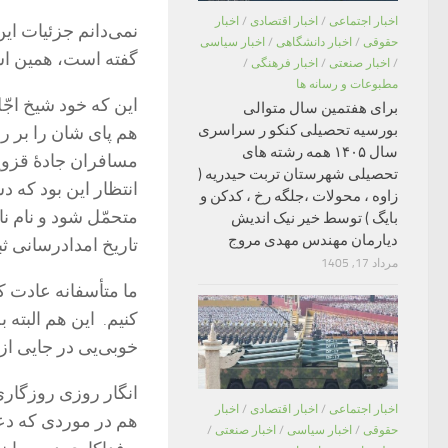
اخبار اجتماعی
/
اخبار اقتصادی
/
اخبار
نمی‌دانم جزئیات ای
حقوقی
/
اخبار دانشگاهی
/
اخبار سیاسی
گفته است، همین ا
/
اخبار صنعتی
/
اخبار فرهنگی
/
مطبوعات و رسانه ها
این که خود شیخ اجّل
برای هفتمین سال متوالی
بورسیه تحصیلی کنکو ر سراسری
هم پای شان را بر روی
سال ۱۴۰۵ همه رشته های
مسافران جادۀ قزوین
تحصیلی شهرستان تربت حیدریه (
انتظار این بود که 
زاوه ، محولات ،جلگه رخ ، کدکن و
متحمّل شود و نام ن
بایگ ) توسط خیر نیک اندیش
دیارمان مهندس مهدی مروج
تاریخ امدادرسانی ثب
مرداد 17, 1405
ما متأسفانه عادت کر
کنیم. این هم البته 
خوبی‌یی در جایی از 
انگار روزی روزگاری 
اخبار اجتماعی
/
اخبار اقتصادی
/
اخبار
هم در موردی که دع
حقوقی
/
اخبار سیاسی
/
اخبار صنعتی
/