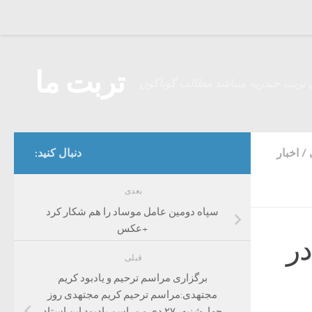
Skip to content
تربت ما
 تربت حیدریه میباشد مطالب گوناگون
/
اخبار
دنبال کنید:
بعدی
سپاه دومین عامل موساد را هم شکار کرد
+عکس
در
قبلی
برگزاری مراسم ترحیم و یادبود کریم
مجتهدی:مراسم ترحیم کریم مجتهدی روز
چهارشنبه، ۲۷ دی و مراسم یادبود این استاد