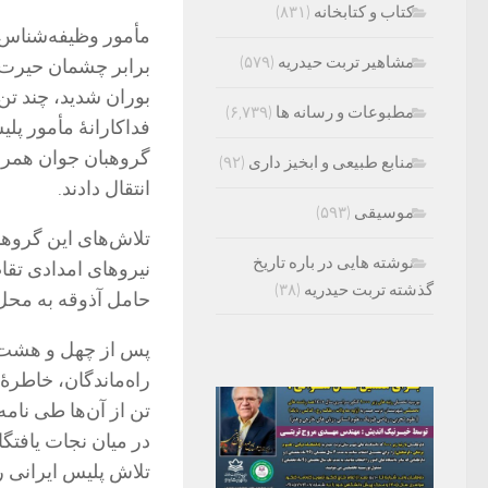
کتاب و کتابخانه
(۸۳۱)
مأمور وظیفه‌شناس 
مشاهیر تربت حیدریه
(۵۷۹)
برابر چشمان حیرت‌ز
بوران شدید، چند تن ا
مطبوعات و رسانه ها
(۶,۷۳۹)
فداکارانۀ مأمور پلی
گروهبان جوان همراه
منابع طبیعی و ابخیز داری
(۹۲)
انتقال دادند.
موسیقی
(۵۹۳)
تلاش‌های این گروهبا
نوشته هایی در باره تاریخ
نیرو‌های امدادی تق
گذشته تربت حیدریه
(۳۸)
حامل آذوقه به محل
پس از چهل و هشت س
راه‌ماندگان، خاطرۀ
تن از آن‌ها طی نامه
در میان نجات یافتگ
تلاش پلیس ایرانی ر