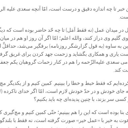
ن خبر تا چه اندازه دقیق و درست است، امّا آنچه سعدی علیه ال
ست.
 در میدان عمل (نه فقط اَمَل) تا چه حّد حاضر بوده است که دی
 گلیم وی دراز کنند، والله اعلم؛ امّا اگر آن روز او هم در میان
 به ساوه (به قول گزارشگر روزنامه) برفگیر می‌شد، حداقلِّ ام
دست یاری و همکاری بگشاید و زحمت جهد کردن برای غریق گرفت
امی سعدی علیه‌الزّحمه را هم در کنار زحمات گروهبان یکم جعفرن
ت کند.
ده‌ایم که فقط خبط و خطا را ببینیم. کمین کنیم و از یکدیگر مچ
به جای خودش و در حدّ خودش لازم است، امّا اگر خدای ناکرده (!)
کسی سر بزند، با چنین پدیده‌ای چه باید بکنیم؟
بنا بوده است که این را هم ببینیم؛ حتّی کمین کنیم و مچ‌گیری کن
وت به خیر با «عمل خیر» صورت گرفته است، نه فقط با بلندگو