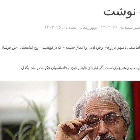
 نوشت
تشر شده
دی ۲۶, ۱۴۰۲
· بروزرسانی شده
دی ۲۶, ۱۴۰۲
نقاط منفی یا مبهم، در ژرفای وجود آدمی و اعماقِ چشمه‌ای که در کوهستان روح آتشفشانی‌اش جوشا
وب بودن هم جاری است. اگر غبار‌های غلیظ و غنیّ در فاصلۀ میان حکومت و ملت بگذارد!