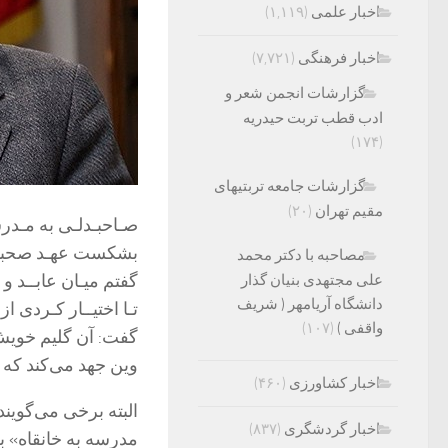
اخبار علمی
(۱,۱۱۹)
اخبار فرهنگی
(۷,۷۲۱)
گزارشات انجمن شعر و
ادب قطب تربت حیدریه
(۱۷۴)
گزارشات جامعه تربتیهای
مقیم تهران
(۲۰)
صـاحبـدلـی به مـدرس
بشکست عهـد صحبـت
مصاحبه با دکتر محمد
گفتم میـان عابــد و 
علی مجتهدی بنیان گذار
دانشگاه آریامهر ( شریف
تـا اختیــار کـردی از
واقفی )
(۱۰۷)
گفت: آن گلیم خویش 
وین جهد می‌کند که ب
اخبار کشاورزی
(۴۶۰)
البته برخی می‌گوین
اخبار گردشگری
(۸۳۷)
مدرسه به خانقاه» بر