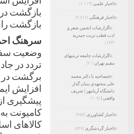
افزایش است،
اخبار علمی
(۱,۱۱۹)
بازگشت در 
اخبار فرهنگی
(۷,۷۱۶)
بازگشت را به قبل یا ب
گزارشات انجمن شعر و
ادب قطب تربت حیدریه
سرهنگ احمد 
(۱۷۴)
وضعیت سفر
گزارشات جامعه تربتیهای
تردد در جا
مقیم تهران
(۲۰)
برگشت در ر
مصاحبه با دکتر محمد
علی مجتهدی بنیان گذار
افزایش ایمن
دانشگاه آریامهر ( شریف
پیشگیری از 
واقفی )
(۱۰۷)
کامیونت به 
اخبار کشاورزی
(۴۵۷)
اخبار گردشگری
(۸۳۷)