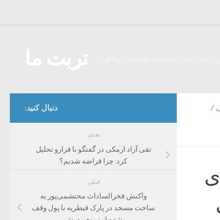
Skip to content
تربت ما
 تربت حیدریه میباشد مطالب گوناگون
ی
/
دنبال کنید:
بعدی
تقی آزاد ارمکی در گفتگو با فرارو تحلیل
کرد: چرا قراضه شدیم؟
ی
قبلی
واکنش فخرالسادات محتشمی‌پور به
ساخت مسجد در پارک قیطریه با پول وقف
شده از سوی پدرش