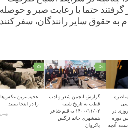
ر گرفتند حتما با رعایت صبر و حوصله 
م به حقوق سایر رانندگان، سفر کنند.
۰
۰
مناظره
گزارش انجمن شعر و ادب
عجیب‌ترین عکس‌های
سی
قطب به تاریخ شنبه
را در اینجا ببینید
روزی در
۱۴۰۰/۱۱/۰۲ به قلم شاعر
بهمن 15, 403
ین دوره
همشهری خانم نرگس
ست. آنچه
پاکروان