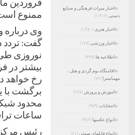
فروردین ما
اخبار میراث فرهنگی و صنایع
ممنوع است
دستی
(۱,۴۱۷)
وی درباره 
اخبار هنری
(۱,۴۸۰)
گفت: تردد 
اخبار ورزشی
(۱۲۸)
اطلاعیه ها
(۳۴۸)
اقامتگاه بوم گردی و هتل ،
رخ خواهد د
مهمانسرا
(۷۶)
برگشت با ی
اموزش و پرورش
(۲۸۷)
محدود شبکه 
انتخابات
(۹۷۹)
ساعات ترافی
انواع عکسها
(۳۸۶)
رئیس مرکز 
انواع فایلهای صوتی
(۶۱)