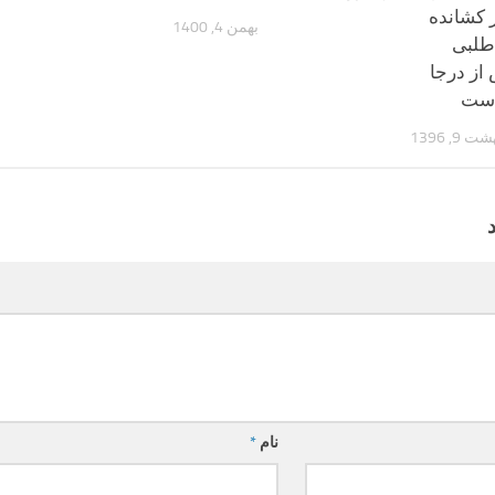
ر کشانده
بهمن 4, 1400
طلبی
از درجا
است
 9, 1396
نام
*