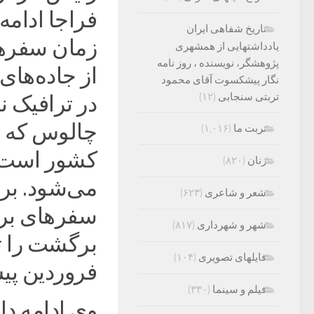
فراجا ادامه
تاریخ شفاهی ایران
زمان سفرها
یادداشتهایی از همشهری
پژوهشگر، نویسنده ، روز نامه
از جاده‌های 
نگار پیشکسوت آقای محمود
تربتی سنجابی
(۱۲)
در ترافیک ن
چالوس که ی
تربت ما
(۱,۰۱۶)
کشور است در
زنان
(۸۲۰)
می‌شود. بر 
شعر و شاعری
(۶۲۳)
سفرهای برگ
شهر و شهرداری
(۸۱۷)
فایلهای تصویری
(۱۰۴)
فروردین پیش
فیلم و سینما
(۳۳۰)
وی ادامه دا